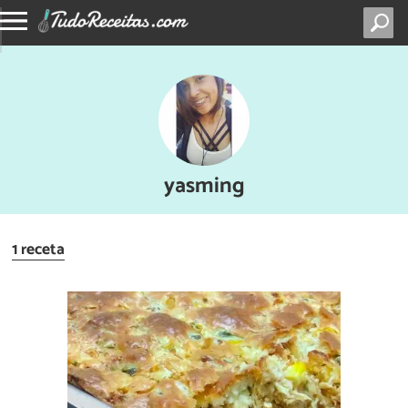
yasming
1 receta