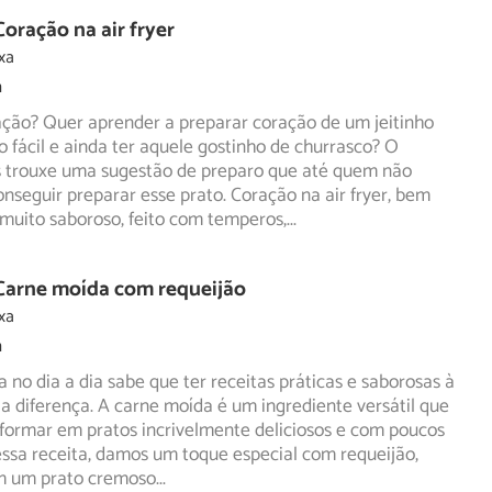
Coração na air fryer
xa
m
ação? Quer aprender a preparar coração de um jeitinho
o fácil e ainda ter aquele gostinho de churrasco? O
s
trouxe uma sugestão de preparo que até quem não
onseguir preparar esse prato. Coração na air fryer, bem
muito saboroso, feito com temperos,
...
 Carne moída com requeijão
xa
m
no dia a dia sabe que ter receitas práticas e saborosas à
a diferença. A carne moída é um ingrediente versátil que
formar em pratos incrivelmente deliciosos e com poucos
essa receita, damos um toque especial com requeijão,
m um prato cremoso
...