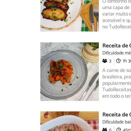
O lombinho de
uma capa de 
variar
muito e
acessível e 
no TudoRecei
Receita de 
Dificuldade mé
3
1h 
A carne de so
brasileira, p
popularment
TudoReceitas
em todo o ter
Receita de 
Dificuldade bai
6
45