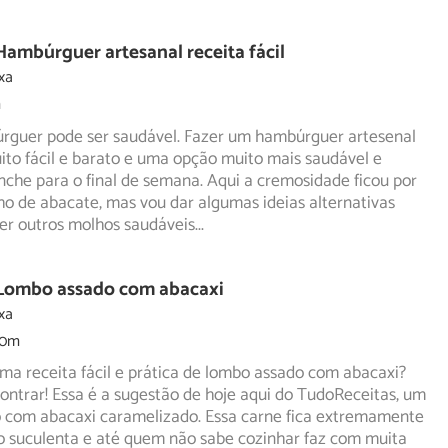
Hambúrguer artesanal receita fácil
xa
m
guer pode ser saudável. Fazer um hambúrguer artesenal
to fácil e barato e uma opção muito mais saudável e
nche para o final de semana. Aqui a cremosidade ficou por
o de abacate, mas vou dar algumas ideias alternativas
er outros molhos saudáveis
...
 Lombo assado com abacaxi
xa
30m
a receita fácil e prática de lombo assado com abacaxi?
ntrar! Essa é a sugestão de hoje aqui do TudoReceitas, um
 com abacaxi caramelizado. Essa carne fica extremamente
o suculenta e até quem não sabe cozinhar faz com muita