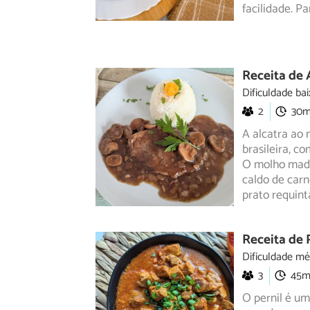
facilidade. P
Receita de 
Dificuldade bai
2
30
A alcatra ao 
brasileira, c
O molho
made
caldo de carn
prato requin
Receita de 
Dificuldade mé
3
45
O pernil é um