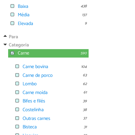
Baixa
438
Média
137
Elevada
9
Para
Categoria
Carne
590
Carne bovina
104
Carne de porco
63
Lombo
62
Carne moída
61
Bifes e filés
39
Costelinha
38
Outras carnes
37
Bisteca
31