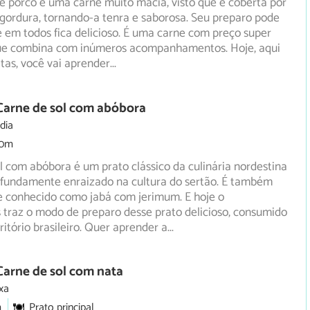
 porco é uma carne muito macia, visto que é coberta por
gordura, tornando-a tenra e saborosa. Seu preparo pode
 em todos fica delicioso. É uma carne com preço super
que combina com inúmeros acompanhamentos. Hoje, aqui
tas, você vai aprender
...
Carne de sol com abóbora
dia
30m
l com abóbora é um prato clássico da culinária nordestina
rofundamente enraizado na cultura do sertão. É também
e
conhecido como jabá com jerimum. E hoje o
 traz o modo de preparo desse prato delicioso, consumido
ritório brasileiro. Quer aprender a
...
Carne de sol com nata
xa
m
Prato principal