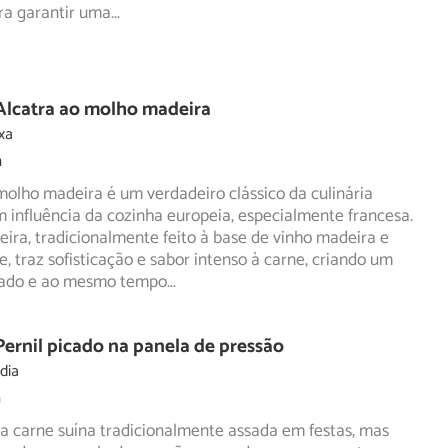
ara garantir uma
...
Alcatra ao molho madeira
xa
m
molho madeira é um verdadeiro clássico da culinária
om influência da cozinha europeia, especialmente francesa.
ira, tradicionalmente feito à base de vinho madeira e
e, traz sofisticação e sabor intenso à carne, criando um
tado e ao mesmo tempo
...
Pernil picado na panela de pressão
dia
m
a carne suína tradicionalmente assada em festas, mas