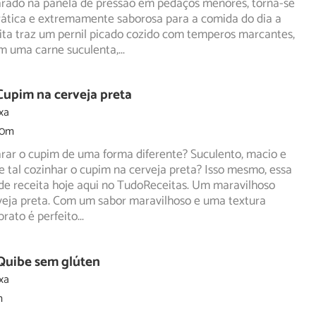
rado na panela de pressão em pedaços menores, torna-se
ática e extremamente saborosa para a comida do dia a
eita traz um pernil picado cozido com temperos marcantes,
em uma carne suculenta,
...
Cupim na cerveja preta
xa
30m
rar o cupim de uma forma diferente? Suculento, macio e
e tal cozinhar o cupim na cerveja preta? Isso mesmo, essa
de receita hoje aqui no TudoReceitas. Um maravilhoso
veja preta. Com um sabor maravilhoso e uma textura
 prato é perfeito
...
Quibe sem glúten
xa
m