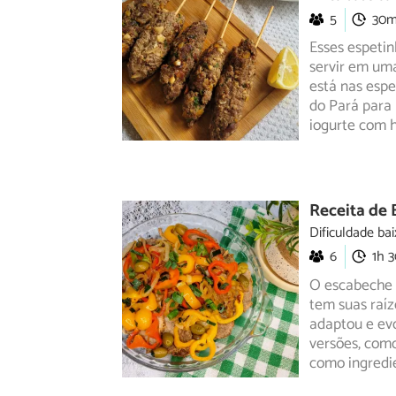
5
30
Esses espetin
servir em uma
está
nas espe
do Pará para
iogurte com h
Receita de 
Dificuldade bai
6
1h 
O escabeche 
tem suas raíz
adaptou e ev
versões, como
como ingredie