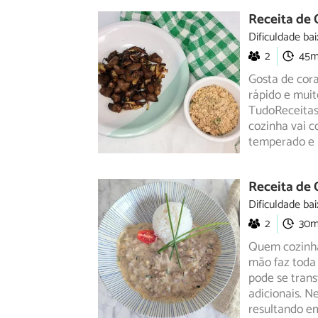
Receita de 
Dificuldade bai
2
45
Gosta de cor
rápido e muit
TudoReceita
cozinha vai c
temperado e 
Receita de
Dificuldade bai
2
30
Quem cozinha 
mão faz toda 
pode se trans
adicionais. N
resultando e