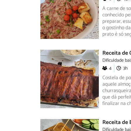
A carne de so
conhecido pel
preparar,
essa
o gostinho da
prato é só se
Receita de
Dificuldade bai
4
3h
Costela de po
aquele almoç
churrasqueir
que dá perfei
finalizar na 
Receita de 
Dificuldade bai