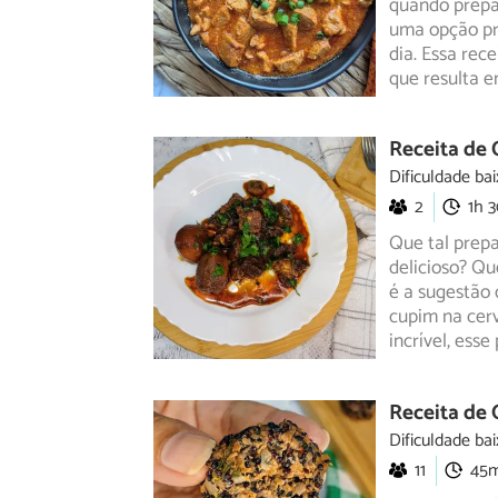
quando prepa
uma opção
pr
dia. Essa rec
que resulta 
Receita de 
Dificuldade bai
2
1h 
Que tal prepa
delicioso? Qu
é
a sugestão 
cupim na cer
incrível, esse
Receita de 
Dificuldade bai
11
45