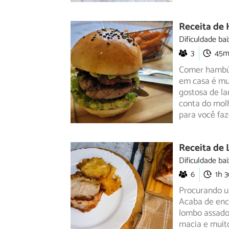
Receita de 
Dificuldade bai
3
45
Comer hambúr
em casa é mui
gostosa de
la
conta do molh
para você faz
Receita de
Dificuldade bai
6
1h 
Procurando um
Acaba de enco
lombo
assado
macia e muit