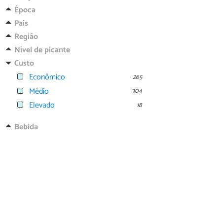
Época
País
Região
Nível de picante
Custo
Econômico
265
Médio
304
Elevado
18
Bebida