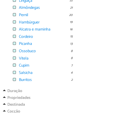
Linguiça
22
Almôndegas
21
Pernil
20
Hambúrguer
19
Alcatra e maminha
16
Cordeiro
15
Picanha
13
Ossobuco
8
Vitela
8
Cupim
7
Salsicha
4
Burritos
2
Duração
Propriedades
Destinada
Cocção