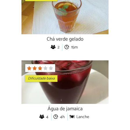
Chá verde gelado
2
15m
Dificuldade baixa
Água de jamaica
4
4h
Lanche