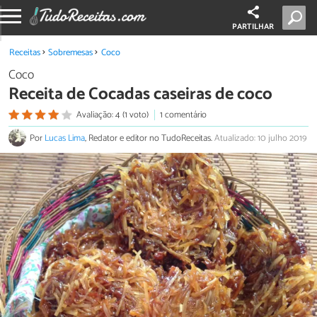
PARTILHAR
Receitas
Sobremesas
Coco
Coco
Receita de Cocadas caseiras de coco
Avaliação: 4 (1 voto)
1 comentário
Por
Lucas Lima
, Redator e editor no TudoReceitas.
Atualizado: 10 julho 2019