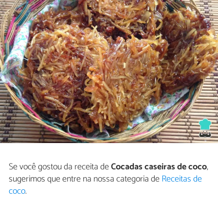
Se você gostou da receita de
Cocadas caseiras de coco
,
sugerimos que entre na nossa categoria de
Receitas de
coco
.