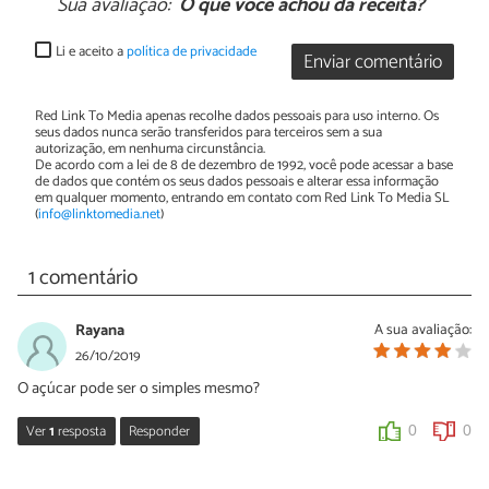
Sua avaliação:
O que você achou da receita?
Li e aceito a
política de privacidade
Enviar comentário
Red Link To Media apenas recolhe dados pessoais para uso interno. Os
seus dados nunca serão transferidos para terceiros sem a sua
autorização, em nenhuma circunstância.
De acordo com a lei de 8 de dezembro de 1992, você pode acessar a base
de dados que contém os seus dados pessoais e alterar essa informação
em qualquer momento, entrando em contato com Red Link To Media SL
(
info@linktomedia.net
)
1 comentário
Rayana
A sua avaliação:
26/10/2019
O açúcar pode ser o simples mesmo?
Ver
1
resposta
Responder
0
0
Sara Silva