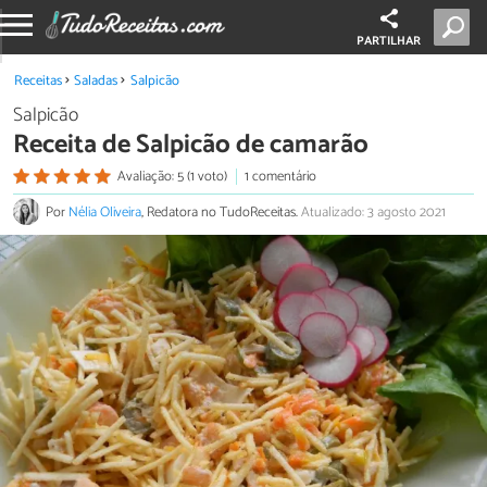
PARTILHAR
Receitas
Saladas
Salpicão
Salpicão
Receita de Salpicão de camarão
Avaliação: 5 (1 voto)
1 comentário
Por
Nélia Oliveira
, Redatora no TudoReceitas.
Atualizado: 3 agosto 2021