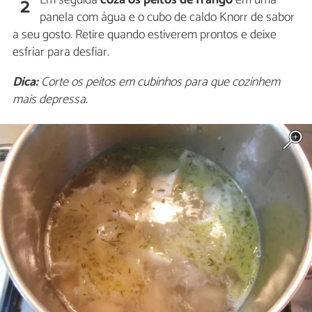
Em seguida
coza os peitos de frango
em uma
2
panela com água e o cubo de caldo Knorr de sabor
a seu gosto. Retire quando estiverem prontos e deixe
esfriar para desfiar.
Dica:
Corte os peitos em cubinhos para que cozinhem
mais depressa.