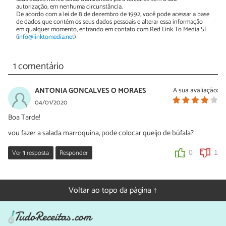
autorização, em nenhuma circunstância.
De acordo com a lei de 8 de dezembro de 1992, você pode acessar a base
de dados que contém os seus dados pessoais e alterar essa informação
em qualquer momento, entrando em contato com Red Link To Media SL
(
info@linktomedia.net
)
1 comentário
ANTONIA GONCALVES O MORAES
A sua avaliação:
04/01/2020
Boa Tarde!
vou fazer a salada marroquina, pode colocar queijo de búfala?
Ver
1
resposta
Responder
0
1
Sara Silva
06/01/2020
Voltar ao topo da página ↑
Oi Antonia, se quiser pode colocar sim!
0
1