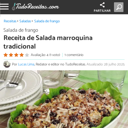
PARTILHAR
Receitas
Saladas
Salada de frango
Salada de frango
Receita de Salada marroquina
tradicional
Avaliação: 4 (1 voto)
1 comentário
Por
Lucas Lima
, Redator e editor no TudoReceitas.
Atualizado: 28 julho 2025