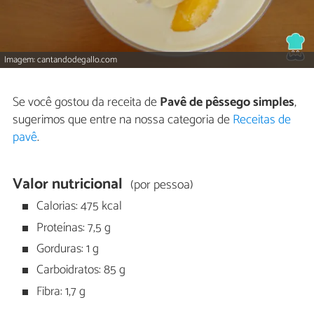
Imagem: cantandodegallo.com
Se você gostou da receita de
Pavê de pêssego simples
,
sugerimos que entre na nossa categoria de
Receitas de
pavê
.
Valor nutricional
(por pessoa)
Calorias: 475 kcal
Proteínas: 7,5 g
Gorduras: 1 g
Carboidratos: 85 g
Fibra: 1,7 g