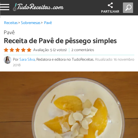
PARTILHAR
Receitas
Sobremesas
Pavê
Pavê
Receita de Pavê de pêssego simples
Avaliação: 5 (2 votos)
2 comentários
Por
Sara Silva
, Redatora e editora no TudoReceitas.
Atualizado: 16 novembro
2018