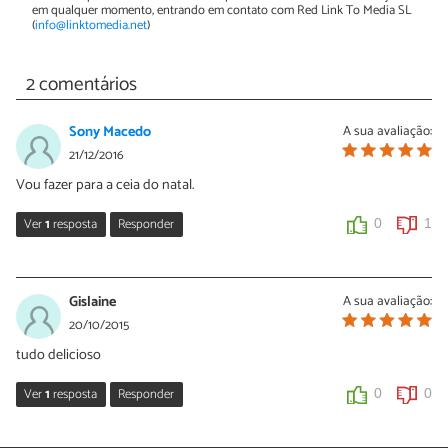
em qualquer momento, entrando em contato com Red Link To Media SL
(
info@linktomedia.net
)
2 comentários
Sony Macedo
A sua avaliação:
21/12/2016
Vou fazer para a ceia do natal.
Ver
1
resposta
Responder
0
1
Nídia Figueira
21/12/2016
Gislaine
A sua avaliação:
Oi Sony!
20/10/2015
Depois poste uma foto do resultado, valeu? :)
tudo delicioso
Muito obrigada pelo comentário!
Ver
1
resposta
Responder
0
0
0
0
Sara Silva