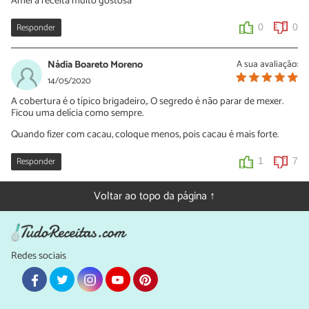
Amei a receita muito gostosa
Responder
0
0
Nádia Boareto Moreno
A sua avaliação:
14/05/2020
A cobertura é o típico brigadeiro,. O segredo é não parar de mexer.
Ficou uma delícia como sempre.
Quando fizer com cacau, coloque menos, pois cacau é mais forte.
Responder
1
7
Voltar ao topo da página ↑
Redes sociais