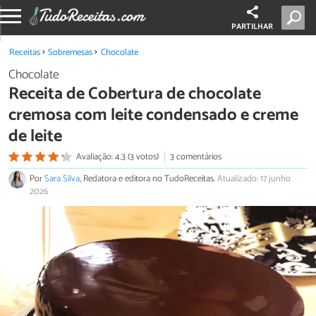
PARTILHAR
Receitas
Sobremesas
Chocolate
Chocolate
Receita de Cobertura de chocolate
cremosa com leite condensado e creme
de leite
Avaliação: 4.3 (3 votos)
3 comentários
Por
Sara Silva
, Redatora e editora no TudoReceitas.
Atualizado: 17 junho
2026