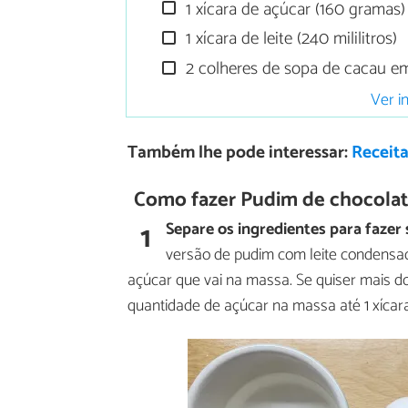
1 xícara de açúcar (160 gramas)
1 xícara de leite (240 mililitros)
2 colheres de sopa de cacau e
Ver i
Também lhe pode interessar:
Receita
Como fazer Pudim de chocolate 
1
Separe os ingredientes para fazer 
versão de pudim com leite condensado,
açúcar que vai na massa. Se quiser mais d
quantidade de açúcar na massa até 1 xícara