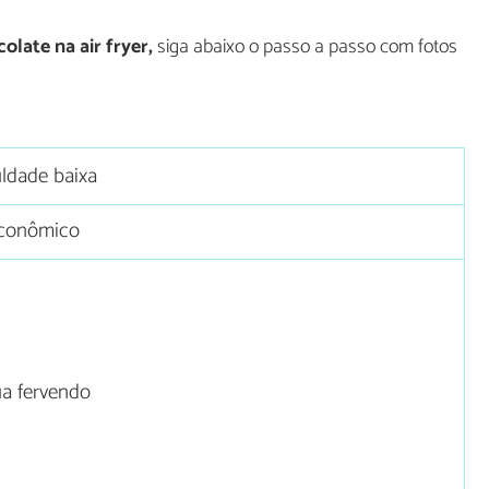
olate na air fryer,
siga abaixo o passo a passo com fotos
uldade baixa
conômico
ua fervendo