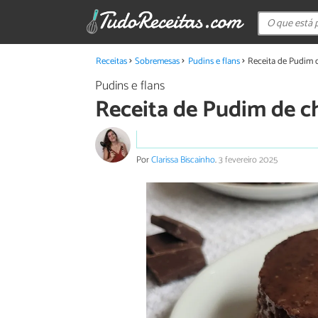
Receitas
Sobremesas
Pudins e flans
Receita de Pudim d
Pudins e flans
Receita de Pudim de ch
Por
Clarissa Biscainho
.
3 fevereiro 2025