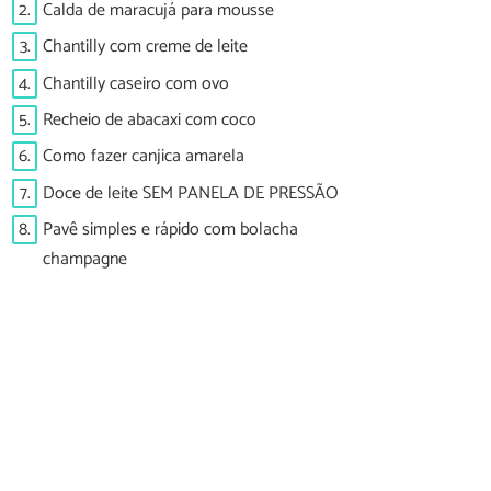
2.
Calda de maracujá para mousse
3.
Chantilly com creme de leite
4.
Chantilly caseiro com ovo
5.
Recheio de abacaxi com coco
6.
Como fazer canjica amarela
7.
Doce de leite SEM PANELA DE PRESSÃO
8.
Pavê simples e rápido com bolacha
champagne