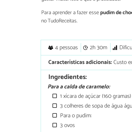
Para aprender a fazer esse
pudim de choc
no TudoReceitas.
4 pessoas
2h 30m
Dific
Características adicionais:
Custo e
Ingredientes:
Para a calda de caramelo:
1 xícara de açúcar (160 gramas)
3 colheres de sopa de água ág
Para o pudim:
3 ovos