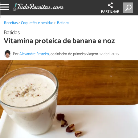
PARTILHAR
Receitas
Coquetéis e bebidas
Batidas
Batidas
Vitamina proteica de banana e noz
Por
Alexandre Rasteiro
, cozinheiro de primeira viagem.
12 abril 2016