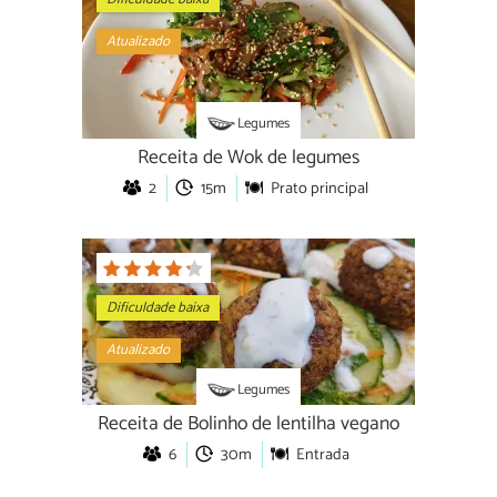
Atualizado
Legumes
Receita de Wok de legumes
2
15m
Prato principal
Dificuldade baixa
Atualizado
Legumes
Receita de Bolinho de lentilha vegano
6
30m
Entrada