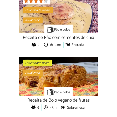
Dificuldade média
Atualizado
Pão e bolos
Receita de Pão com sementes de chia
2
1h 30m
Entrada
Dificuldade baixa
Atualizado
Pão e bolos
Receita de Bolo vegano de frutas
6
45m
Sobremesa