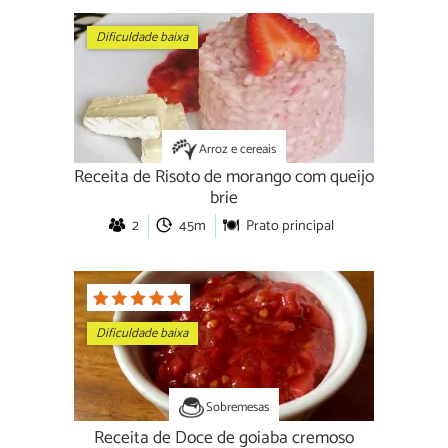
Dificuldade baixa
Arroz e cereais
Receita de Risoto de morango com queijo
brie
2
45m
Prato principal
Dificuldade baixa
Sobremesas
Receita de Doce de goiaba cremoso