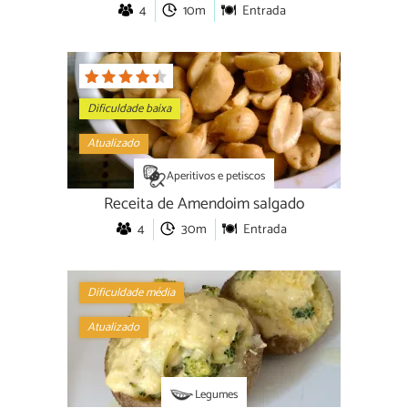
4
10m
Entrada
Dificuldade baixa
Atualizado
Aperitivos e petiscos
Receita de Amendoim salgado
4
30m
Entrada
Dificuldade média
Atualizado
Legumes