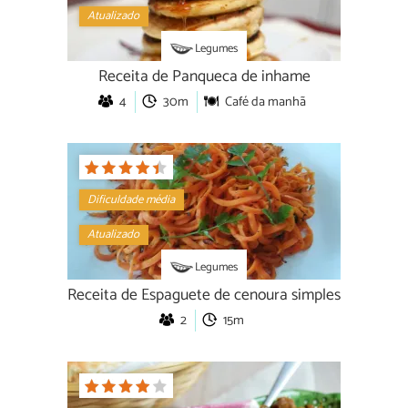
Atualizado
Legumes
Receita de Panqueca de inhame
4
30m
Café da manhã
Dificuldade média
Atualizado
Legumes
Receita de Espaguete de cenoura simples
2
15m