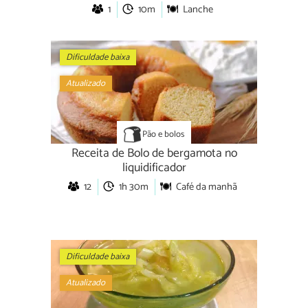
1
10m
Lanche
Dificuldade baixa
Atualizado
Pão e bolos
Receita de Bolo de bergamota no
liquidificador
12
1h 30m
Café da manhã
Dificuldade baixa
Atualizado