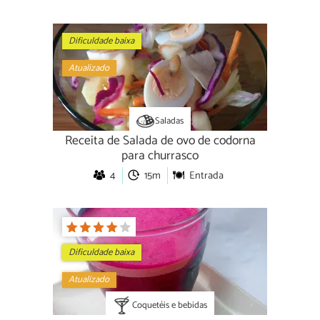
Dificuldade baixa
Atualizado
Saladas
Receita de Salada de ovo de codorna
para churrasco
4
15m
Entrada
Dificuldade baixa
Atualizado
Coquetéis e bebidas