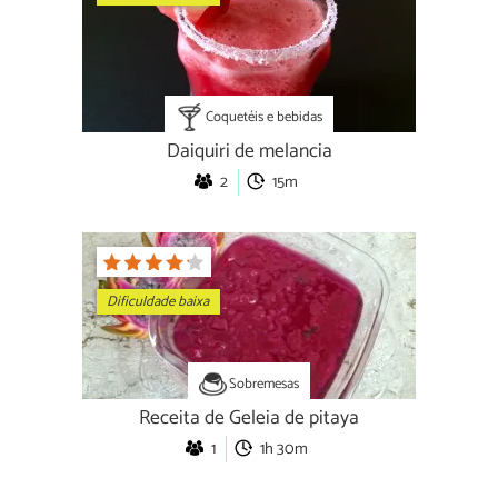
Coquetéis e bebidas
Daiquiri de melancia
2
15m
Dificuldade baixa
Sobremesas
Receita de Geleia de pitaya
1
1h 30m