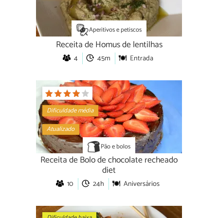
Aperitivos e petiscos
Receita de Homus de lentilhas
4
45m
Entrada
Dificuldade média
Atualizado
Pão e bolos
Receita de Bolo de chocolate recheado
diet
10
24h
Aniversários
Dificuldade baixa