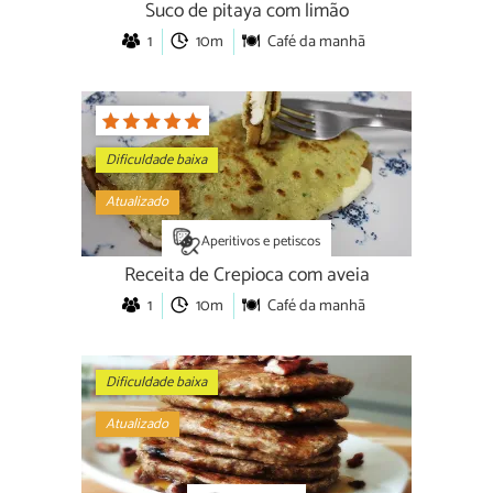
Suco de pitaya com limão
1
10m
Café da manhã
Dificuldade baixa
Atualizado
Aperitivos e petiscos
Receita de Crepioca com aveia
1
10m
Café da manhã
Dificuldade baixa
Atualizado