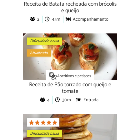
Receita de Batata recheada com brócolis
e queijo
2
45m
Acompanhamento
Dificuldade baixa
Atualizado
Aperitivos e petiscos
Receita de Pão torrado com queijo e
tomate
4
30m
Entrada
Dificuldade baixa