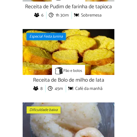
Receita de Pudim de farinha de tapioca
6
1h 30m
Sobremesa
Especial Festa Junina
Pão e bolos
Receita de Bolo de milho de lata
8
45m
Café da manhã
Dificuldade baixa