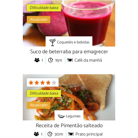
Dificuldade baixa
Atualizado
Coquetéis e bebidas
Suco de beterraba para emagrecer
1
15m
Café da manhã
Dificuldade baixa
Atualizado
Legumes
Receita de Pimentão salteado
1
30m
Prato principal