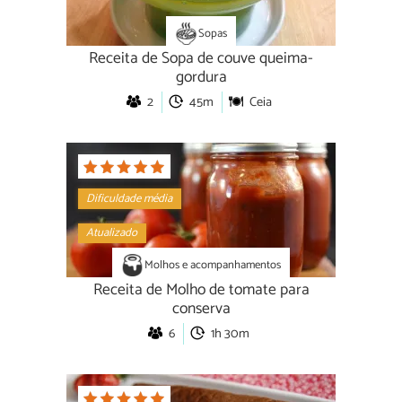
Sopas
Receita de Sopa de couve queima-
gordura
2
45m
Ceia
Dificuldade média
Atualizado
Molhos e acompanhamentos
Receita de Molho de tomate para
conserva
6
1h 30m