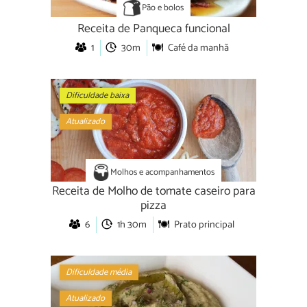
Pão e bolos
Receita de Panqueca funcional
1
30m
Café da manhã
Dificuldade baixa
Atualizado
Molhos e acompanhamentos
Receita de Molho de tomate caseiro para
pizza
6
1h 30m
Prato principal
Dificuldade média
Atualizado