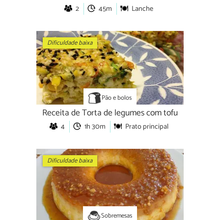
2
45m
Lanche
Dificuldade baixa
Pão e bolos
Receita de Torta de legumes com tofu
4
1h 30m
Prato principal
Dificuldade baixa
Sobremesas