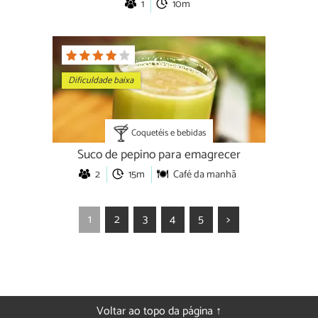
1
10m
Dificuldade baixa
Coquetéis e bebidas
Suco de pepino para emagrecer
2
15m
Café da manhã
1
2
3
4
5
>
Voltar ao topo da página ↑