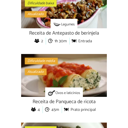
Dificuldade baixa
Atualizado
Legumes
Receita de Antepasto de berinjela
2
1h 30m
Entrada
Dificuldade média
Atualizado
Ovos e laticínios
Receita de Panqueca de ricota
4
45m
Prato principal