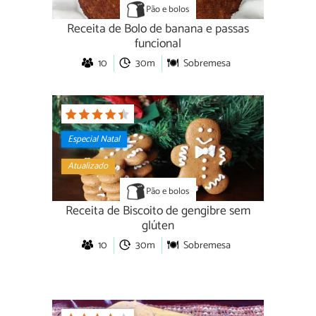
Pão e bolos
Receita de Bolo de banana e passas
funcional
10
30m
Sobremesa
Especial Natal
Atualizado
Pão e bolos
Receita de Biscoito de gengibre sem
glúten
10
30m
Sobremesa