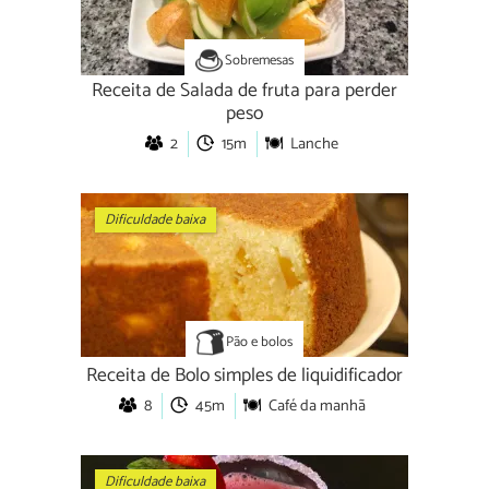
Sobremesas
Receita de Salada de fruta para perder
peso
2
15m
Lanche
Dificuldade baixa
Pão e bolos
Receita de Bolo simples de liquidificador
8
45m
Café da manhã
Dificuldade baixa