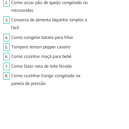
2.
Como assar pão de queijo congelado no
microondas
3.
Conserva de pimenta biquinho simples e
fácil
4.
Como congelar batata para fritar
5.
Tempero lemon pepper caseiro
6.
Como cozinhar maçã para bebê
7.
Como fazer nata de leite fervido
8.
Como cozinhar frango congelado na
panela de pressão