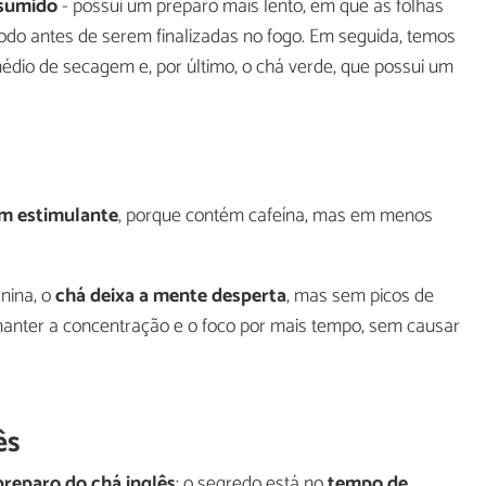
nsumido
- possui um preparo mais lento, em que as folhas
odo antes de serem finalizadas no fogo. Em seguida, temos
dio de secagem e, por último, o chá verde, que possui um
m estimulante
, porque contém cafeína, mas em menos
nina, o
chá deixa a mente desperta
, mas sem picos de
 manter a concentração e o foco por mais tempo, sem causar
ês
 preparo do chá inglês
: o segredo está no
tempo de