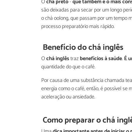
O
chá preto
-
que também é o mais co
são deixadas para secar por um longo perí
o chá oolong, que passam por um tempo mé
processo preparatório mais rápido.
Benefício do chá inglês
O
chá inglês
traz
benefícios à saúde
.
É u
quantidade do que o café.
Por causa de uma substância chamada tea
energia como o café, então, é possível se
aceleração ou ansiedade.
Como preparar o chá ingl
Uma
dica importante antes de iniciar o