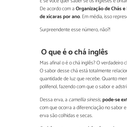
E se você quer saber se os ingleses e bri
De acordo com a
Organização de Chás e 
de xícaras por ano
. Em média, isso repre
Surpreendente esse número, não?!
O que é o chá inglês
Mas afinal o é o chá inglês? O verdadeir
O sabor desse chá está totalmente relacio
quantidade de luz que recebe. Quanto meno
polifenol, fazendo com que o sabor e adstr
Dessa erva, a
camellia sinesis
,
pode-se ext
com que ocorra a diferenciação no sabor 
erva são colhidas e secas.