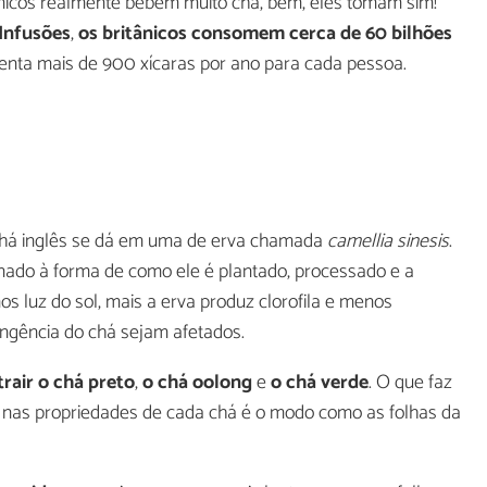
tânicos realmente bebem muito chá, bem, eles tomam sim!
Infusões
,
os britânicos consomem cerca de 60 bilhões
senta mais de 900 xícaras por ano para cada pessoa.
o chá inglês se dá em uma de erva chamada
camellia sinesis
.
nado à forma de como ele é plantado, processado e a
s luz do sol, mais a erva produz clorofila e menos
ingência do chá sejam afetados.
rair o chá preto
,
o chá oolong
e
o chá verde
. O que faz
e nas propriedades de cada chá é o modo como as folhas da