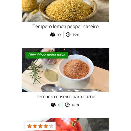
Tempero lemon pepper caseiro
10
15m
Dificuldade muito baixa
Tempero caseiro para carne
4
10m