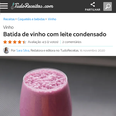
PARTILHAR
Receitas
Coquetéis e bebidas
Vinho
Vinho
Batida de vinho com leite condensado
Avaliação: 4.5 (2 votos)
2 comentários
Por
Sara Silva
, Redatora e editora no TudoReceitas.
16 novembro 2020