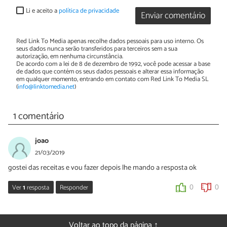
Li e aceito a
política de privacidade
Enviar comentário
Red Link To Media apenas recolhe dados pessoais para uso interno. Os
seus dados nunca serão transferidos para terceiros sem a sua
autorização, em nenhuma circunstância.
De acordo com a lei de 8 de dezembro de 1992, você pode acessar a base
de dados que contém os seus dados pessoais e alterar essa informação
em qualquer momento, entrando em contato com Red Link To Media SL
(
info@linktomedia.net
)
1 comentário
joao
21/03/2019
gostei das receitas e vou fazer depois lhe mando a resposta ok
Ver
1
resposta
Responder
0
0
Sara Silva
21/03/2019
Voltar ao topo da página ↑