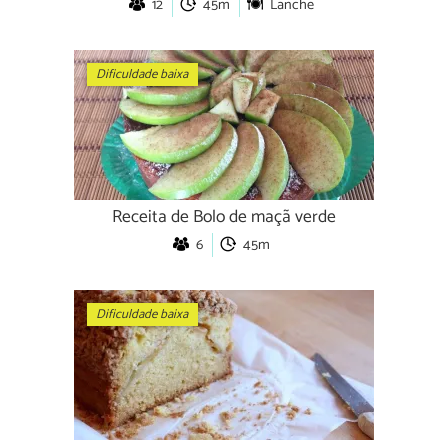
12
45m
Lanche
Dificuldade baixa
Receita de Bolo de maçã verde
6
45m
Dificuldade baixa