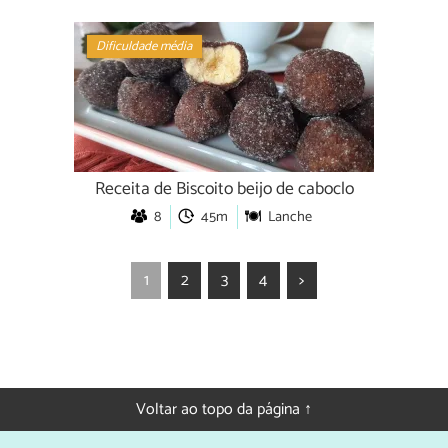
Dificuldade média
Receita de Biscoito beijo de caboclo
8
45m
Lanche
1
2
3
4
>
Voltar ao topo da página ↑