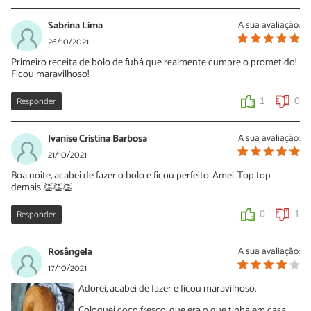
Sabrina Lima
A sua avaliação:
26/10/2021
Primeiro receita de bolo de fubá que realmente cumpre o prometido!
Ficou maravilhoso!
Responder
1
0
Ivanise Cristina Barbosa
A sua avaliação:
21/10/2021
Boa noite, acabei de fazer o bolo e ficou perfeito. Amei. Top top
demais 👏👏👏
Responder
0
1
Rosângela
A sua avaliação:
17/10/2021
Adorei, acabei de fazer e ficou maravilhoso.
Coloquei coco fresco, que era o que tinha em casa.