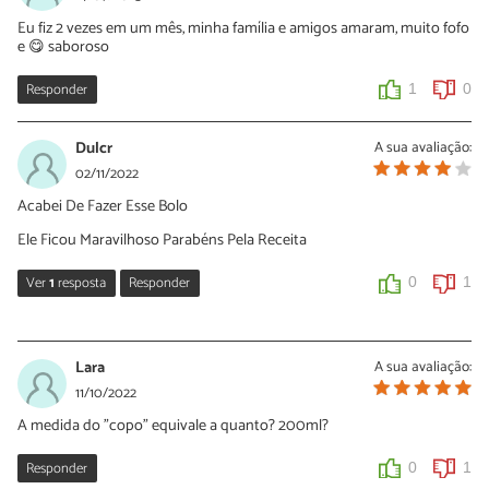
Eu fiz 2 vezes em um mês, minha família e amigos amaram, muito fofo
e 😋 saboroso
Responder
1
0
Dulcr
A sua avaliação:
02/11/2022
Acabei De Fazer Esse Bolo
Ele Ficou Maravilhoso Parabéns Pela Receita
Ver
1
resposta
Responder
0
1
Vivian
20/05/2023
Lara
A sua avaliação:
o que voceusou como medida do copo? Nao gosto muito dessas
11/10/2022
receitas que fala como, xicara sem falar qual a medida correta.
A medida do "copo" equivale a quanto? 200ml?
0
0
Responder
0
1