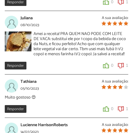
Responder
0
1
Juliana
A sua avaliação:
08/10/2023
Amei a receita! PRA QUEM NAO PODE COM LEITE
DE VACA: substituí ele por 1 copo da bebida de coco
da Nuts, e ficou perfeito! Acho que com qualquer
leite vegetal vai dar certo. Tbm usei mais fubá (1 1/2
copo) e menos farinha (1/2 copo). Ja salvei a receita!!
Responder
0
1
Tathiana
A sua avaliação:
05/10/2023
Muito gostoso 😍
Responder
0
1
Lucienne HarrisonRoberts
A sua avaliação:
14/07/2023