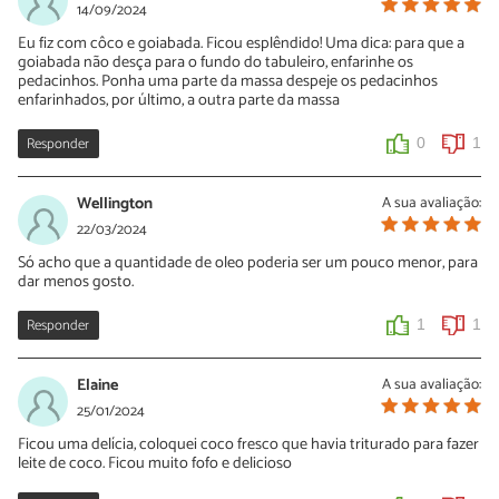
Oi, eu fiz essa substituição e deu certo sim! Ficou muito bom. Usei
14/09/2024
1 garrafinha de leite de coco
Eu fiz com côco e goiabada. Ficou esplêndido! Uma dica: para que a
goiabada não desça para o fundo do tabuleiro, enfarinhe os
1
0
pedacinhos. Ponha uma parte da massa despeje os pedacinhos
enfarinhados, por último, a outra parte da massa
Obrigada Yasmim, vou fazer
Responder
0
1
13/01/2025
Resposta
Wellington
A sua avaliação:
22/03/2024
0
0
Só acho que a quantidade de oleo poderia ser um pouco menor, para
dar menos gosto.
Responder
1
1
Elaine
A sua avaliação:
25/01/2024
Ficou uma delícia, coloquei coco fresco que havia triturado para fazer
leite de coco. Ficou muito fofo e delicioso