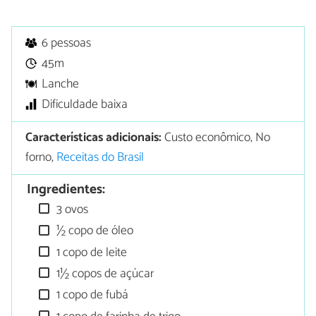
6 pessoas
45m
Lanche
Dificuldade baixa
Características adicionais:
Custo econômico, No
forno,
Receitas do Brasil
Ingredientes:
3 ovos
½ copo de óleo
1 copo de leite
1½ copos de açúcar
1 copo de fubá