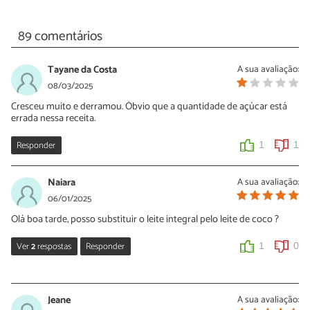
89 comentários
Tayane da Costa
A sua avaliação:
08/03/2025
Cresceu muito e derramou. Óbvio que a quantidade de açúcar está
errada nessa receita.
Responder
1
1
Naiara
A sua avaliação:
06/01/2025
Olá boa tarde, posso substituir o leite integral pelo leite de coco ?
Ver
2
respostas
Responder
1
0
Yasmim
11/01/2025
Jeane
A sua avaliação: