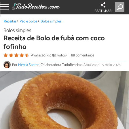
PARTILHAR
Receitas
Pão e bolos
Bolos simples
Bolos simples
Receita de Bolo de fubá com coco
fofinho
Avaliação: 4.6 (52 votos)
89 comentários
Por
Mércia Santos
, Colaboradora TudoReceitas.
Atualizado: 19 maio 2026