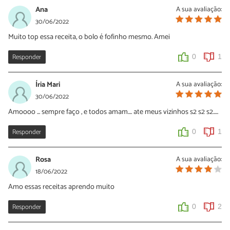
Ana
A sua avaliação:
30/06/2022
Muito top essa receita, o bolo é fofinho mesmo. Amei
Responder
0
1
Íria Mari
A sua avaliação:
30/06/2022
Amoooo ... sempre faço , e todos amam.... ate meus vizinhos s2 s2 s2.....
Responder
0
1
Rosa
A sua avaliação:
18/06/2022
Amo essas receitas aprendo muito
Responder
0
2