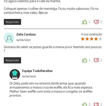
Fiz agora cedinho para o café da manhã.
momento de descongelar, basta esquentar como preferir.
Coloquei apenas 1 colher de manteiga. Ficou muito saboroso. Fiz na
0
0
sanduicheira, mas valeu. Bjocas
Responder
2
0
Zelia Cardoso
A sua avaliação:
14/06/2021
Gostaria de saber se posso guarda a massa pra ir fazendo aos poucos
?
Responder
1
2
Equipe TudoReceitas
15/06/2021
Oi Zelia, pode sim no entanto lembramos que, quando
armazenamos a massa crua de waffle, ela fica mais espessa.
Melhor fazer waffle com toda a massa e congelar os waffles
prontos.
3
2