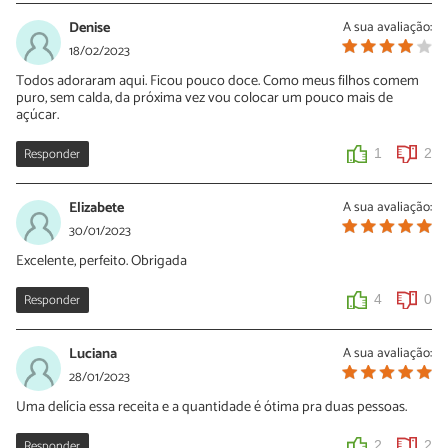
Denise
A sua avaliação:
18/02/2023
Todos adoraram aqui. Ficou pouco doce. Como meus filhos comem
puro, sem calda, da próxima vez vou colocar um pouco mais de
açúcar.
Responder
1
2
Elizabete
A sua avaliação:
30/01/2023
Excelente, perfeito. Obrigada
Responder
4
0
Luciana
A sua avaliação:
28/01/2023
Uma delícia essa receita e a quantidade é ótima pra duas pessoas.
Responder
2
2