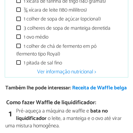
1 xícara de farinha de trigo (140 gramas)
¾ xícara de leite (180 mililitros)
1 colher de sopa de açúcar (opcional)
3 colheres de sopa de manteiga derretida
1 ovo médio
1 colher de chá de fermento em pó
(fermento tipo Royal)
1 pitada de sal fino
Ver informação nutricional >
Também lhe pode interessar:
Receita de Waffle belga
Como fazer Waffle de liquidificador:
Pré-aqueça a máquina de waffle e
bata no
1
liquidificador
o leite, a manteiga e o ovo até virar
uma mistura homogênea.