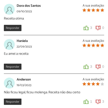
Dora dos Santos
A sua avaliação:
09/10/2023
Receita otima
Responder
3
0
Haniela
A sua avaliação:
22/09/2023
Eu amei a receita
Responder
3
0
Anderson
A sua avaliação:
19/03/2023
Não ficou legal, ficou molenga. Receita não deu certo
Responder
1
3