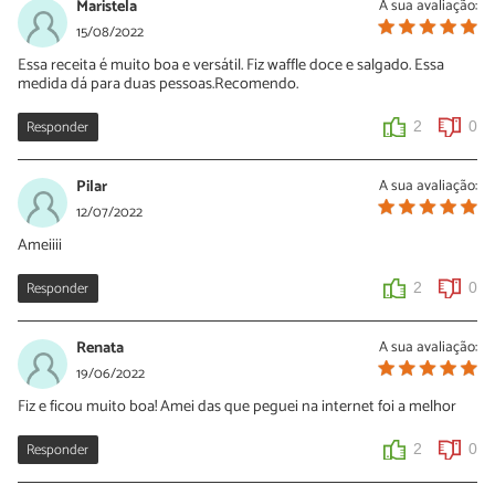
Maristela
A sua avaliação:
15/08/2022
Essa receita é muito boa e versátil. Fiz waffle doce e salgado. Essa
medida dá para duas pessoas.Recomendo.
Responder
2
0
Pilar
A sua avaliação:
12/07/2022
Ameiiii
Responder
2
0
Renata
A sua avaliação:
19/06/2022
Fiz e ficou muito boa! Amei das que peguei na internet foi a melhor
Responder
2
0