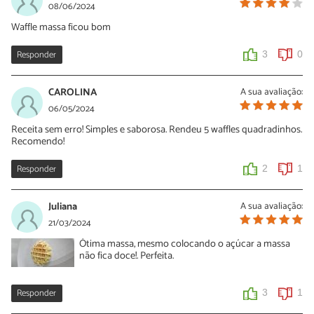
08/06/2024
Waffle massa ficou bom
Responder
3
0
CAROLINA
A sua avaliação:
06/05/2024
Receita sem erro! Simples e saborosa. Rendeu 5 waffles quadradinhos.
Recomendo!
Responder
2
1
Juliana
A sua avaliação:
21/03/2024
Ótima massa, mesmo colocando o açúcar a massa
não fica doce!. Perfeita.
Responder
3
1