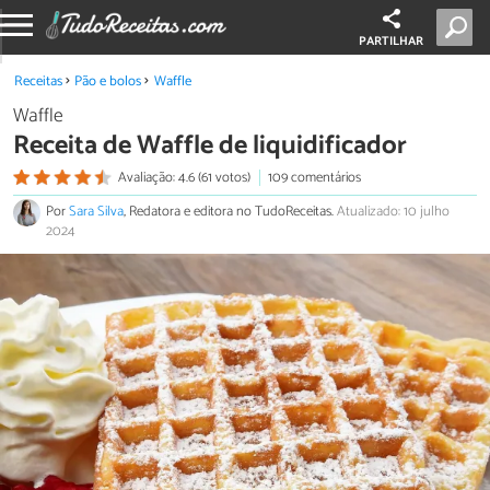
PARTILHAR
Receitas
Pão e bolos
Waffle
Waffle
Receita de Waffle de liquidificador
Avaliação: 4.6 (61 votos)
109 comentários
Por
Sara Silva
, Redatora e editora no TudoReceitas.
Atualizado: 10 julho
2024