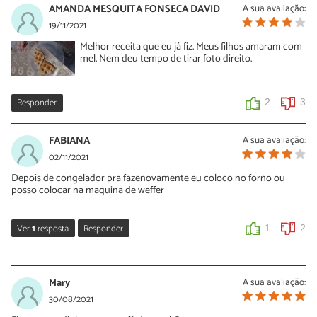
AMANDA MESQUITA FONSECA DAVID
A sua avaliação:
19/11/2021
Melhor receita que eu já fiz. Meus filhos amaram com
mel. Nem deu tempo de tirar foto direito.
Responder
2
3
FABIANA
A sua avaliação:
02/11/2021
Depois de congelador pra fazenovamente eu coloco no forno ou
posso colocar na maquina de weffer
Ver
1
resposta
Responder
1
2
Sara Silva
02/11/2021
Mary
A sua avaliação:
Oi Fabiana, se você quiser congelar deve preparar os waffles do
30/08/2021
jeito indicado, inclusivamente assar (no forno ou na máquina). No