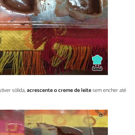
iver sólida,
acrescente o creme de leite
sem encher até