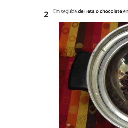
2
Em seguida
derreta o chocolate
em