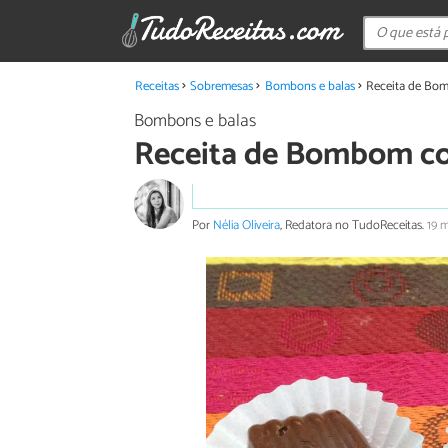
Receitas
Sobremesas
Bombons e balas
Receita de Bom
Bombons e balas
Receita de Bombom com
Por
Nélia Oliveira
, Redatora no TudoReceitas.
19 