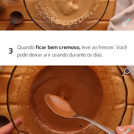
Quando
ficar bem cremoso,
leve ao freezer. Você
3
pode deixar ai ir usando durante os dias.