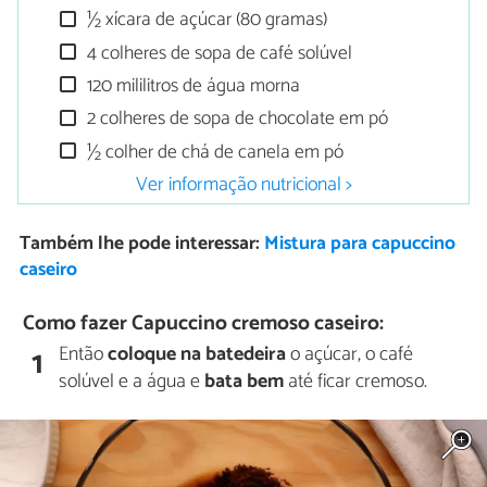
½ xícara de açúcar (80 gramas)
4 colheres de sopa de café solúvel
120 mililitros de água morna
2 colheres de sopa de chocolate em pó
½ colher de chá de canela em pó
Ver informação nutricional >
Também lhe pode interessar:
Mistura para capuccino
caseiro
Como fazer Capuccino cremoso caseiro:
Então
coloque na batedeira
o açúcar, o café
1
solúvel e a água e
bata bem
até ficar cremoso.