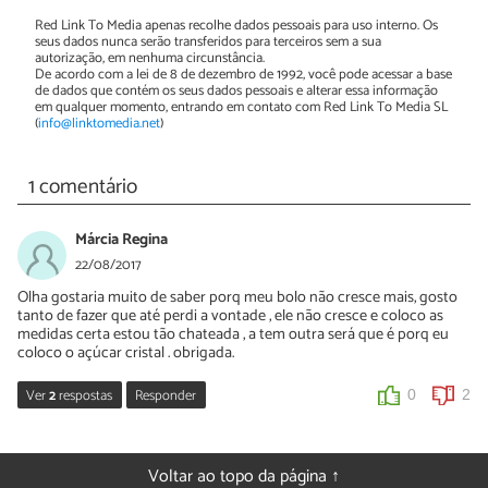
Red Link To Media apenas recolhe dados pessoais para uso interno. Os
seus dados nunca serão transferidos para terceiros sem a sua
autorização, em nenhuma circunstância.
De acordo com a lei de 8 de dezembro de 1992, você pode acessar a base
de dados que contém os seus dados pessoais e alterar essa informação
em qualquer momento, entrando em contato com Red Link To Media SL
(
info@linktomedia.net
)
1 comentário
Márcia Regina
22/08/2017
Olha gostaria muito de saber porq meu bolo não cresce mais, gosto
tanto de fazer que até perdi a vontade , ele não cresce e coloco as
medidas certa estou tão chateada , a tem outra será que é porq eu
coloco o açúcar cristal . obrigada.
Ver
2
respostas
Responder
0
2
Sara Silva
22/08/2017
Voltar ao topo da página ↑