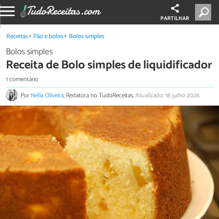
PARTILHAR
Receitas
Pão e bolos
Bolos simples
Bolos simples
Receita de Bolo simples de liquidificador
1 comentário
Por
Nélia Oliveira
, Redatora no TudoReceitas.
Atualizado: 18 julho 2026