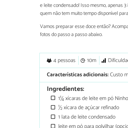
e leite condensado! Isso mesmo, apenas 3 i
quem não tem muito tempo disponível para
Vamos preparar esse doce então? Acompan
fotos do passo a passo abaixo.
4 pessoas
10m
Dificuld
Características adicionais:
Custo m
Ingredientes:
1¼ xícaras de leite em pó Ninh
½ xícara de açúcar refinado
1 lata de leite condensado
leite em pó para polvilhar (opci