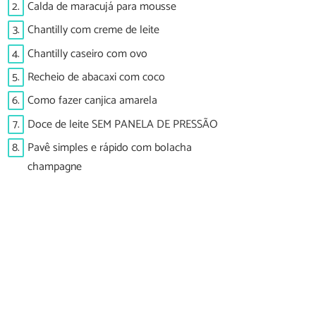
2.
Calda de maracujá para mousse
3.
Chantilly com creme de leite
4.
Chantilly caseiro com ovo
5.
Recheio de abacaxi com coco
6.
Como fazer canjica amarela
7.
Doce de leite SEM PANELA DE PRESSÃO
8.
Pavê simples e rápido com bolacha
champagne