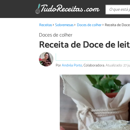
Receitas
Sobremesas
Doces de colher
Receita de Doce 
Doces de colher
Receita de Doce de lei
Por
Andréa Porto
, Colaboradora.
Atualizado: 27 