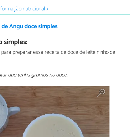
nformação nutricional >
a de Angu doce simples
 simples:
para preparar essa receita de doce de leite ninho de
itar que tenha grumos no doce.