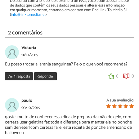
De acordo com a lei de 8 de dezembro de 1992, você pode acessar a base
de dados que contém os seus dados pessoais e alterar essa informação
em qualquer momento, entrando em contato com Red Link To Media SL
(
info@linktomedia.net
)
2 comentários
Victoria
11/10/2019
Eu posso trocar a laranja sanguínea? Pelo o que você recomenda?
Ver
1
resposta
Responder
0
0
Sara Silva
14/10/2019
paulo
A sua avaliação:
Oi Victoria, sugerimos usar laranja sanguínea somente pela cor
03/10/2019
dela. Você pode substituir por laranja comum 🙂 Experimente e
gostei muito de conhecer essa dica de preparo da mão de gelo, com
suba foto do seu ponche pronto!
certeza usar gelatina faz toda a diferença para manter ela no ponche
sem derreter! com certeza farei esta receita de ponche americano de
0
0
halloween