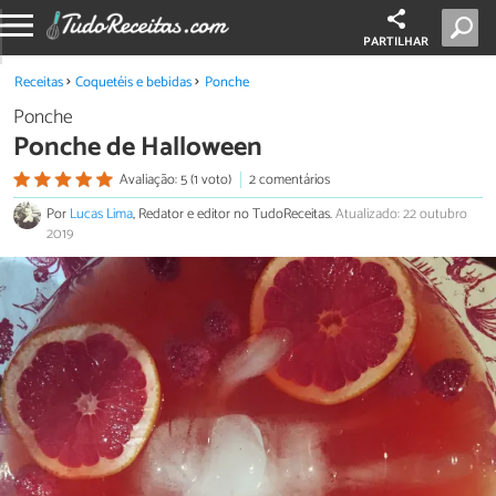
PARTILHAR
Receitas
Coquetéis e bebidas
Ponche
Ponche
Ponche de Halloween
Avaliação: 5 (1 voto)
2 comentários
Por
Lucas Lima
, Redator e editor no TudoReceitas.
Atualizado: 22 outubro
2019