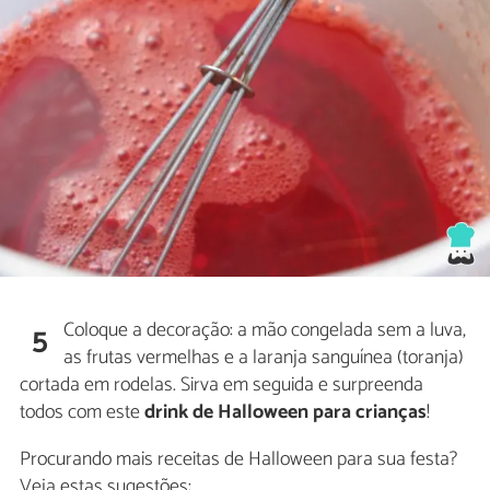
Coloque a decoração: a mão congelada sem a luva,
5
as frutas vermelhas e a laranja sanguínea (toranja)
cortada em rodelas. Sirva em seguida e surpreenda
todos com este
drink de Halloween para crianças
!
Procurando mais receitas de Halloween para sua festa?
Veja estas sugestões: