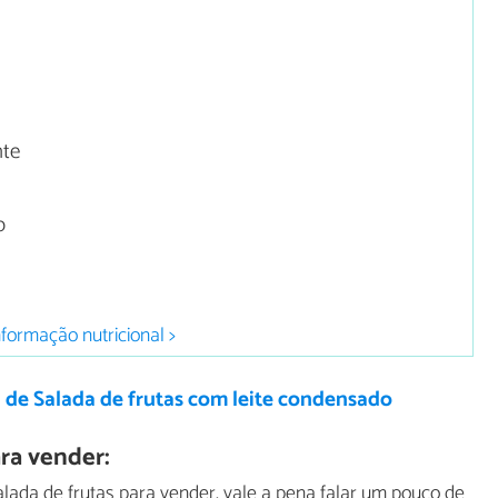
nte
o
nformação nutricional >
 de Salada de frutas com leite condensado
ra vender:
ada de frutas para vender, vale a pena falar um pouco de