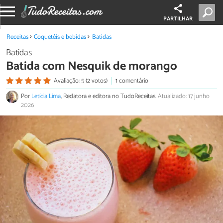
PARTILHAR
Receitas
Coquetéis e bebidas
Batidas
Batidas
Batida com Nesquik de morango
Avaliação: 5 (2 votos)
1 comentário
Por
Letícia Lima
, Redatora e editora no TudoReceitas.
Atualizado: 17 junho
2026