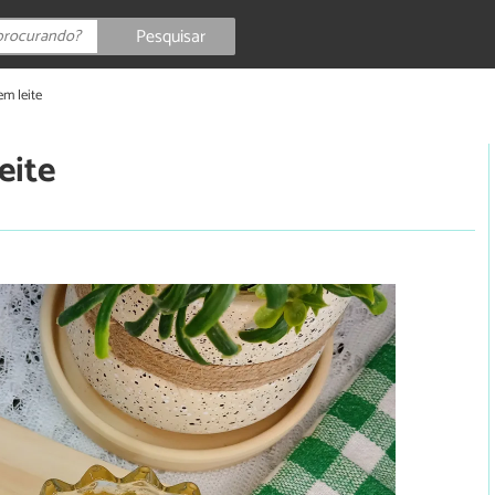
Pesquisar
em leite
eite