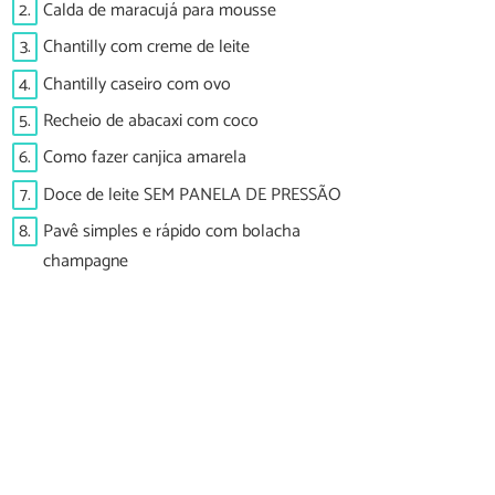
2.
Calda de maracujá para mousse
3.
Chantilly com creme de leite
4.
Chantilly caseiro com ovo
5.
Recheio de abacaxi com coco
6.
Como fazer canjica amarela
7.
Doce de leite SEM PANELA DE PRESSÃO
8.
Pavê simples e rápido com bolacha
champagne