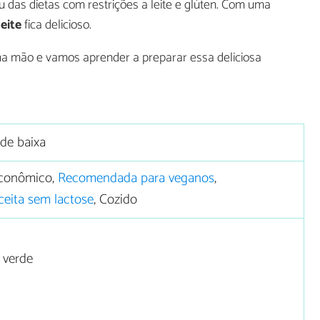
u das dietas com restrições a leite e glúten. Com uma
eite
fica delicioso.
na mão e vamos aprender a preparar essa deliciosa
ade baixa
conômico,
Recomendada para veganos
,
ceita sem lactose
, Cozido
 verde