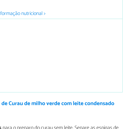
nformação nutricional >
 de Curau de milho verde com leite condensado
s
para o preparo do curau sem leite. Separe as espigas de