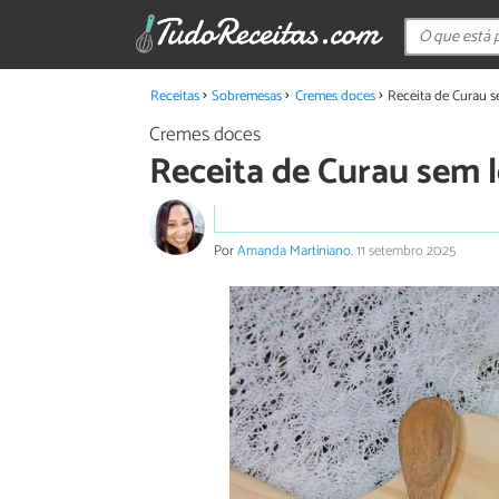
Receitas
Sobremesas
Cremes doces
Receita de Curau s
Cremes doces
Receita de Curau sem l
Por
Amanda Martiniano
.
11 setembro 2025