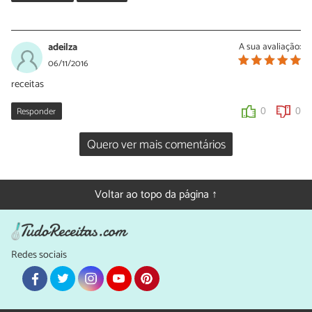
Nídia Figueira
02/12/2016
adeilza
A sua avaliação:
Oi Katiana!
06/11/2016
Que bom que gostou das dicas. Toda a sorte para as suas vendas!
receitas
:)
Responder
0
0
Muito obrigada pelo seu comentário!
Quero ver mais comentários
0
0
Voltar ao topo da página ↑
Redes sociais