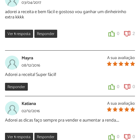
Oi Daniele. Você pode pegar em qualquer receita que goste mais
03/04/2017
e colocar o emblema ou as cores do time. Boa festa!
adorei a receita e bem fácil e gostoso vou ganhar um dinheirinho
extra kkkk
0
1
Ver
1
resposta
Responder
0
2
DANIELE ALVES
08/05/2017
Nélia Oliveira
OBRIGADA!
04/04/2017
Mayra
A sua avaliação:
Oi Ana Paula!
0
1
08/12/2016
Obrigada pelo seu comentário!
Adorei a receita! Super fácil!
0
0
Responder
0
0
Katiana
A sua avaliação:
02/12/2016
Adorei as dicas faço sempre pra vender e aumentar a renda.....
Ver
1
resposta
Responder
0
0