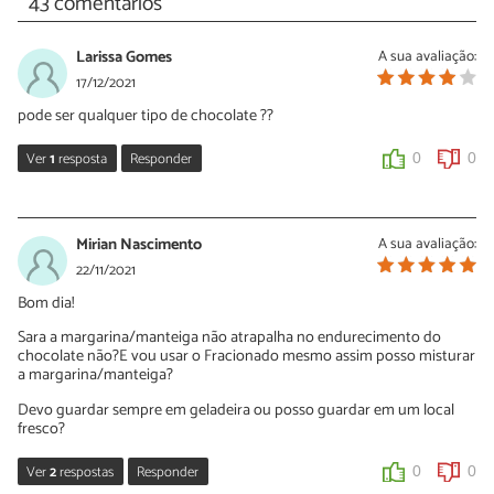
43 comentários
Larissa Gomes
A sua avaliação:
17/12/2021
pode ser qualquer tipo de chocolate ??
Ver
1
resposta
Responder
0
0
Sara Silva
20/12/2021
Mirian Nascimento
A sua avaliação:
Oi Larissa, para garantir que o pirulito fica gostoso use um
22/11/2021
chocolate de boa qualidade e, se preferência, fracionado (não
Bom dia!
derreterá tão depressa depois de pronto).
Sara a margarina/manteiga não atrapalha no endurecimento do
0
0
chocolate não?E vou usar o Fracionado mesmo assim posso misturar
a margarina/manteiga?
Devo guardar sempre em geladeira ou posso guardar em um local
fresco?
Ver
2
respostas
Responder
0
0