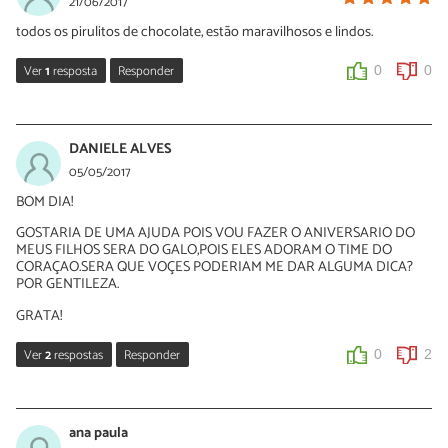
21/06/2017
receitas de chocolate para festa! Confira este exemplo:
todos os pirulitos de chocolate, estão maravilhosos e lindos.
https://www.tudoreceitas.com/receita-de-rapadura-de-
chocolate-com-amendoim-3755.html
Ver
1
resposta
Responder
0
0
0
1
Nélia Oliveira
21/06/2017
DANIELE ALVES
Oi Eugénia. Obrigada pelo seu comentário ;)
05/05/2017
BOM DIA!
0
0
GOSTARIA DE UMA AJUDA POIS VOU FAZER O ANIVERSARIO DO
MEUS FILHOS SERA DO GALO,POIS ELES ADORAM O TIME DO
CORAÇAO.SERA QUE VOÇES PODERIAM ME DAR ALGUMA DICA?
POR GENTILEZA.
GRATA!
Ver
2
respostas
Responder
0
2
Nélia Oliveira
08/05/2017
ana paula