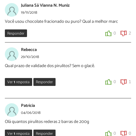
04/12/2018
Juliana Sá Vianna N. Muniz
Oi Cláudia, você pode fazer a letra L com glacê de açúcar: prepare
19/11/2018
de acordo com o passo 5 e desenhe a letra L no pirulito. Outro
Você usou chocolate fracionado ou puro? Qual a melhor marc
jeito é fazer a letra L com pasta americana. Experimente e suba
foto do pirulito pronto!
Responder
0
2
0
2
Rebecca
29/10/2018
Qual prazo de validade dos pirulitos? Sem o glacê.
Ver
1
resposta
Responder
0
1
Sara Silva
30/10/2018
Patricia
Oi Rebecca. Com ou sem glacê estes pirulitos aguentam 1 a 2
04/06/2018
semanas na geladeira 🙂
Olá quantos pirulitos rederas 2 barras de 200g
0
1
Ver
1
resposta
Responder
0
0