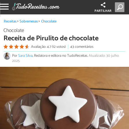
PARTILHAR
Receitas
Sobremesas
Chocolate
Chocolate
Receita de Pirulito de chocolate
Avaliação: 4.7 (12 votos)
43 comentários
Por
Sara Silva
, Redatora e editora no TudoReceitas.
Atualizado: 30 julho
2025