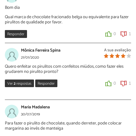
Bom dia
Olá Sara Bom dia!
Qual marca de chocolate fracionado belga ou equivalente para fazer
Obrigada pelo retorno.
pirulitos de qualidade por favor.
Aproveitando só mais 2 dúvidas,a margarina/manteiga não
atrapalha o endurecimento do chocolate e depois de pronto há a
Responder
0
1
necessidade de guarda lo na geladeira?
0
0
Mônica Ferreira Spina
A sua avaliação:
21/01/2020
Sara Silva
Quero enfeitar os pirulitos com confeitos miúdos, como fazer eles
grudarem no pirulito pronto?
22/11/2021
Oi Mirian, se você guardar o chocolate na geladeira ele se
Ver
2
respostas
Responder
0
1
manterá firme.
Sara Silva
0
0
22/01/2020
Maria Madalena
Oi Mônica, para isso você deve colocar os confeitos antes do
30/07/2019
chocolate secar, desse jeito eles ficarão grudados no chocolate.
Para fazer o pirulito de chocolate, quando derreter, pode colocar
margarina ao invés de manteiga
0
0