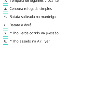
3.
Tempura de legumes crocante
4.
Cenoura refogada simples
5.
Batata salteada na manteiga
6.
Batata à dorê
7.
Milho verde cozido na pressão
8.
Milho assado na AirFryer