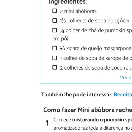
Ingredientes:
2 mini abóboras
1½ colheres de sopa de açúcar
¼ colher de chá de pumpkin spi
em pó)
⅓ xícara de queijo mascarpone
1 colher de sopa de xarope de 
2 colheres de sopa de coco ral
Ver i
Também lhe pode interessar:
Receit
Como fazer Mini abóbora rech
1
Comece
misturando o pumpkin spi
aromatizado faz toda a diferença no