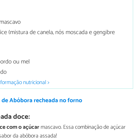
 mascavo
ce (mistura de canela, nós moscada e gengibre
bordo ou mel
ado
nformação nutricional >
a de Abóbora recheada no forno
eada doce:
ce com o açúcar
mascavo. Essa combinação de açúcar
 sabor da abóbora assada!