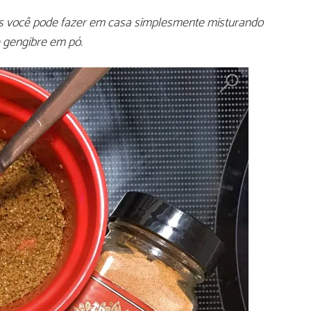
s você pode fazer em casa simplesmente misturando
 gengibre em pó.