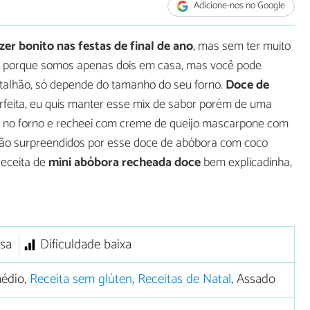
Adicione-nos no Google
zer bonito nas festas de final de ano
, mas sem ter muito
ras porque somos apenas dois em casa, mas você pode
talhão, só depende do tamanho do seu forno.
Doce de
eita, eu quis manter esse mix de sabor porém de uma
ra no forno e recheei com creme de queijo mascarpone com
erão surpreendidos por esse doce de abóbora com coco
receita de
mini abóbora recheada doce
bem explicadinha,
sa
Dificuldade baixa
édio,
Receita sem glúten
,
Receitas de Natal
, Assado