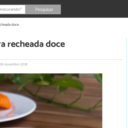
Pesquisar
echeada doce
ra recheada doce
28 novembro 2018