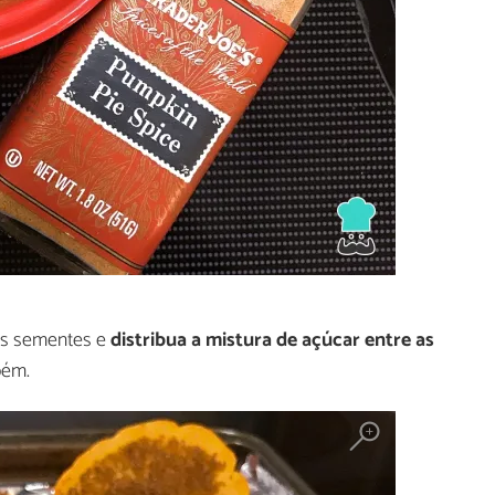
 as sementes e
distribua a mistura de açúcar entre as
bém.