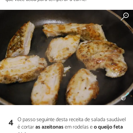
O passo seguinte desta receita de salada saudável
4
é cortar
as azeitonas
em rodelas e
o queijo feta