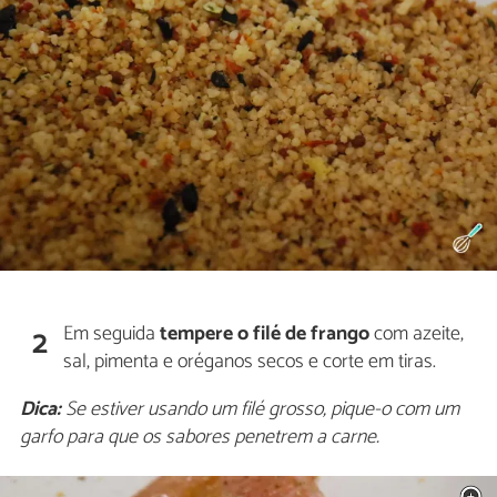
Em seguida
tempere o filé de frango
com azeite,
2
sal, pimenta e oréganos secos e corte em tiras.
Dica:
Se estiver usando um filé grosso, pique-o com um
garfo para que os sabores penetrem a carne.