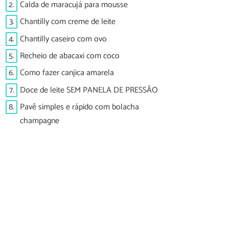
2.
Calda de maracujá para mousse
3.
Chantilly com creme de leite
4.
Chantilly caseiro com ovo
5.
Recheio de abacaxi com coco
6.
Como fazer canjica amarela
7.
Doce de leite SEM PANELA DE PRESSÃO
8.
Pavê simples e rápido com bolacha
champagne