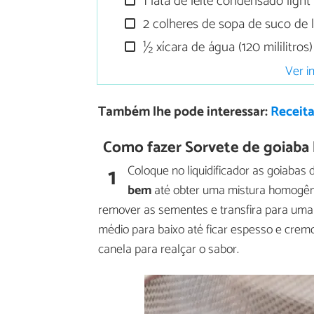
1 lata de leite condensado light
2 colheres de sopa de suco de 
½ xícara de água (120 mililitros)
Ver i
Também lhe pode interessar:
Receita
Como fazer Sorvete de goiaba l
1
Coloque no liquidificador as goiaba
bem
até obter uma mistura homogêne
remover as sementes e transfira para uma
médio para baixo até ficar espesso e cremo
canela para realçar o sabor.