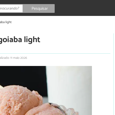
Pesquisar
aba light
goiaba light
lizado: 11 maio 2026