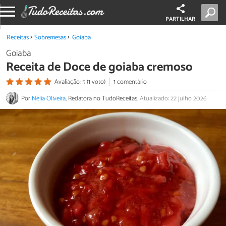
PARTILHAR
Receitas
Sobremesas
Goiaba
Goiaba
Receita de Doce de goiaba cremoso
Avaliação: 5 (1 voto)
1 comentário
Por
Nélia Oliveira
, Redatora no TudoReceitas.
Atualizado: 22 julho 2026