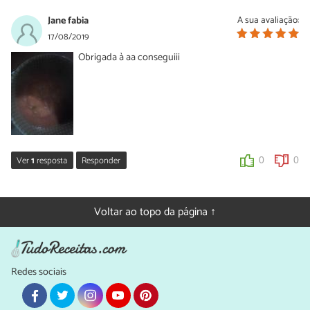
Jane fabia
A sua avaliação:
17/08/2019
Obrigada à aa conseguiii
Ver
1
resposta
Responder
0
0
Sara Silva
19/08/2019
Voltar ao topo da página ↑
Oi Jane, que bom que você preparou nossa receita de doce
cremoso de goiaba! Obrigada pelo seu comentário e foto 🙂
0
0
Redes sociais