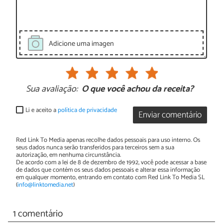
Adicione uma imagen
Sua avaliação:
O que você achou da receita?
Li e aceito a
política de privacidade
Enviar comentário
Red Link To Media apenas recolhe dados pessoais para uso interno. Os
seus dados nunca serão transferidos para terceiros sem a sua
autorização, em nenhuma circunstância.
De acordo com a lei de 8 de dezembro de 1992, você pode acessar a base
de dados que contém os seus dados pessoais e alterar essa informação
em qualquer momento, entrando em contato com Red Link To Media SL
(
info@linktomedia.net
)
1 comentário