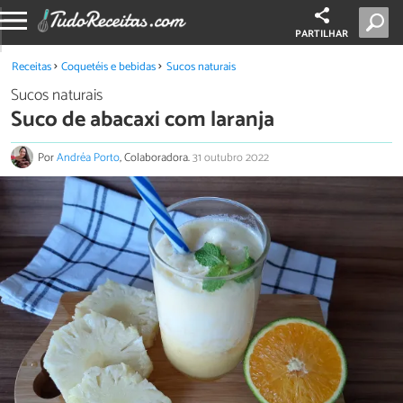
PARTILHAR
Receitas
Coquetéis e bebidas
Sucos naturais
Sucos naturais
Suco de abacaxi com laranja
Por
Andréa Porto
, Colaboradora.
31 outubro 2022