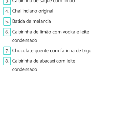
3.
Caipirinha de saquê com limão
4.
Chai indiano original
5.
Batida de melancia
6.
Caipirinha de limão com vodka e leite
condensado
7.
Chocolate quente com farinha de trigo
8.
Caipirinha de abacaxi com leite
condensado