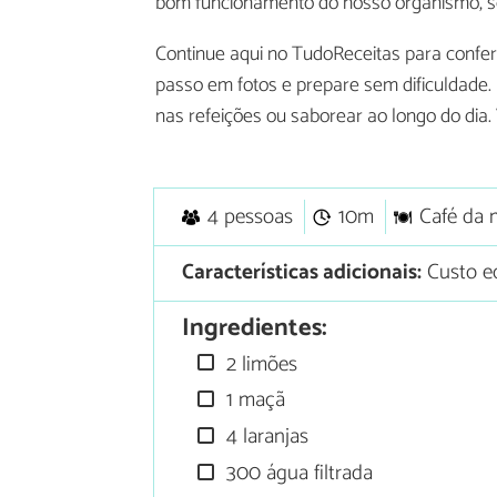
bom funcionamento do nosso organismo, s
Continue aqui no TudoReceitas para confer
passo em fotos e prepare sem dificuldade. 
nas refeições ou saborear ao longo do dia.
4 pessoas
10m
Café da
Características adicionais:
Custo e
Ingredientes:
2 limões
1 maçã
4 laranjas
300 água filtrada