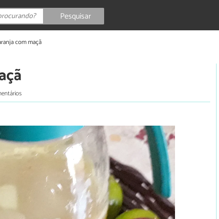
Pesquisar
aranja com maçã
açã
entários