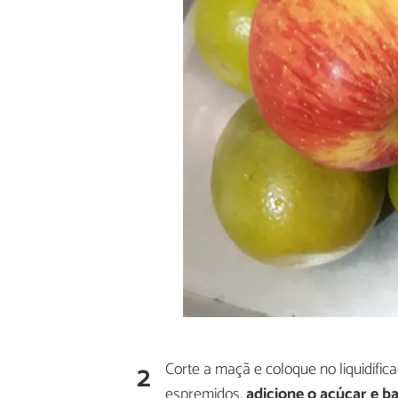
2
Corte a maçã e coloque no liquidific
espremidos,
adicione o açúcar e b