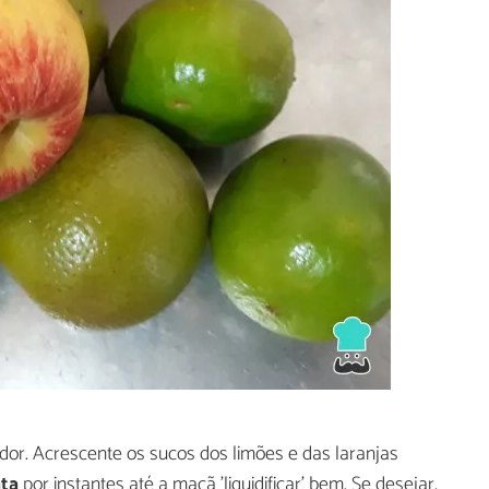
ador. Acrescente os sucos dos limões e das laranjas
ata
por instantes até a maçã 'liquidificar' bem. Se desejar,