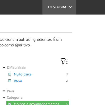
DESCUBRA
 adicionam outros ingredientes. É um
do como aperitivo.
Dificuldade
Muito baixa
2
Baixa
4
Para
Categoria
Molhos e acompanhamentos
6