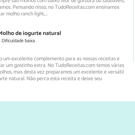
pre são molhos com baixo teor de gordura ou saudáveis,
amos. Pensando nisso, no TudoReceitas.com ensinamos
ar molho ranch light,
...
Molho de iogurte natural
Dificuldade baixa
o um excelente complemento para as nossas receitas e
ar um gostinho extra. No TudoReceitas.com temos várias
lhos, mas desta vez preparamos um excelente e versátil
rte natural. Não perca esta receita e deixe seu