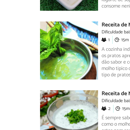
consome nenh
Receita de 
Dificuldade bai
1
15m
A cozinha ind
os pratos ap
dão
sabor e c
molho tipico 
tipo de prato
Receita de 
Dificuldade bai
2
15m
É sempre sab
como o molho