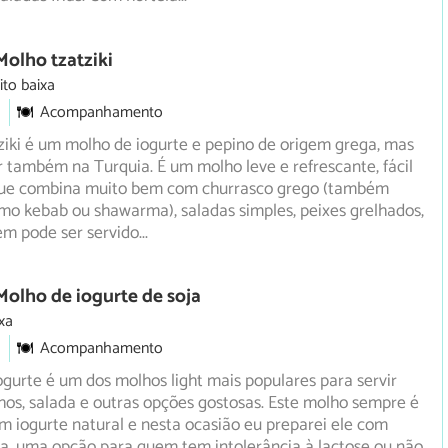
Molho tzatziki
ito baixa
Acompanhamento
iki é um molho de iogurte e pepino de origem grega, mas
 também na Turquia. É um molho leve e refrescante, fácil
que combina muito bem com churrasco grego (também
mo kebab ou shawarma), saladas simples, peixes grelhados,
ém pode ser servido
...
Molho de iogurte de soja
xa
Acompanhamento
gurte é um dos molhos light mais populares para servir
os, salada e outras opções gostosas. Este molho sempre é
 iogurte natural e nesta ocasião eu preparei ele com
ja, uma opção para quem tem intolerância à lactose ou não