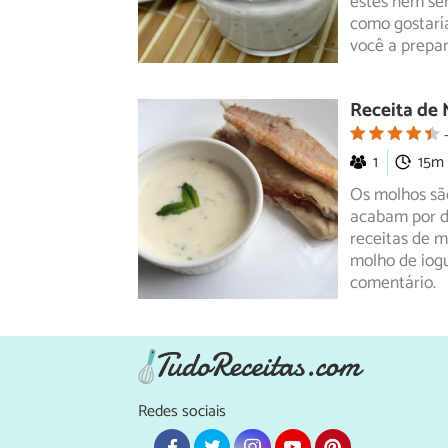
estes
nem sem
como gostarí
você a prepar
Receita de 
1
15m
Os molhos sã
acabam por d
receitas
de mo
molho de iogu
comentário.
Redes sociais