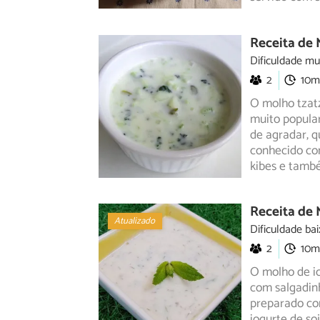
Receita de 
Dificuldade mu
2
10m
O molho tzatz
muito popular
de
agradar, 
conhecido co
kibes e tamb
Receita de 
Atualizado
Dificuldade bai
2
10m
O molho de io
com salgadinh
preparado
com
iogurte de so