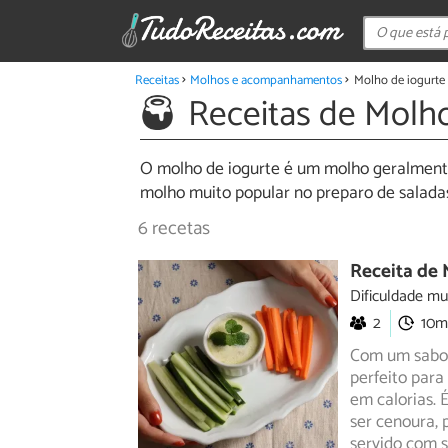
Receitas
Molhos e acompanhamentos
Molho de iogurte
Receitas de Molho
O molho de iogurte é um molho geralmente 
molho muito popular no preparo de saladas
6 recetas
Receita de 
Dificuldade mu
2
10m
Com um sabor 
perfeito para
em calorias.
É
ser cenoura, 
servido com s