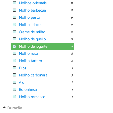
Molhos orientais
11
Molho barbecue
9
Molho pesto
9
Molhos doces
9
Creme de milho
8
Molho de queijo
8
Molho de iogurte
6
Molho rosa
5
Molho tártaro
4
Dips
3
Molho carbonara
3
Aioli
2
Bolonhesa
1
Molho romesco
1
Duração