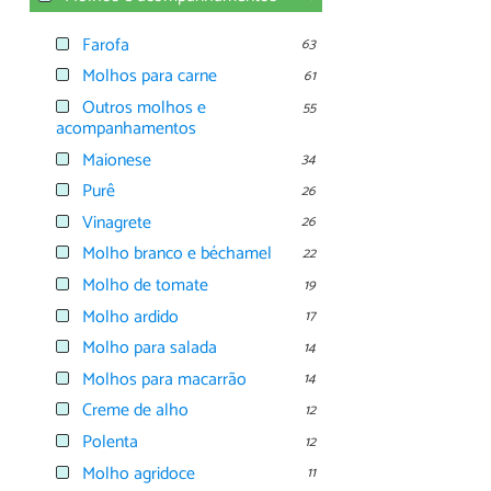
Farofa
63
Molhos para carne
61
Outros molhos e
55
acompanhamentos
Maionese
34
Purê
26
Vinagrete
26
Molho branco e béchamel
22
Molho de tomate
19
Molho ardido
17
Molho para salada
14
Molhos para macarrão
14
Creme de alho
12
Polenta
12
Molho agridoce
11