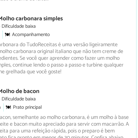
Molho carbonara simples
Dificuldade baixa
Acompanhamento
arbonara do TudoReceitas é uma versão ligeiramente
molho carbonara original italiano que não tem creme de
edientes. Se você quer aprender como fazer um molho
ples, continue lendo o passo a passo e turbine qualquer
ne grelhada que você goste!
 Molho de bacon
Dificuldade baixa
m
Prato principal
acon, semelhante ao molho carbonara, é um molho à base
eite e bacon muito apreciado para servir com macarrão. A
eita para uma refeição rápida, pois o preparo é bem
rato fica pronto em menos de 30 minutos. Confira abaixo