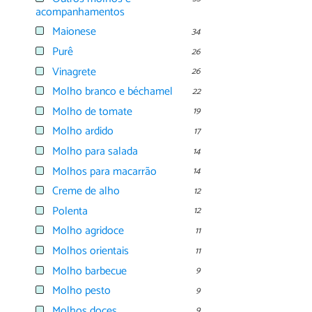
acompanhamentos
Maionese
34
Purê
26
Vinagrete
26
Molho branco e béchamel
22
Molho de tomate
19
Molho ardido
17
Molho para salada
14
Molhos para macarrão
14
Creme de alho
12
Polenta
12
Molho agridoce
11
Molhos orientais
11
Molho barbecue
9
Molho pesto
9
Molhos doces
9