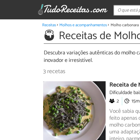
Receitas
Molhos e acompanhamentos
Molho carbonara
Receitas de Molh
Descubra variações autênticas do molho ca
inovador e irresistível.
3 recetas
Receita de
Dificuldade bai
2
15m
Você sabia qu
feito apenas 
molho carbon
uma adaptaçã
inteiro, parm