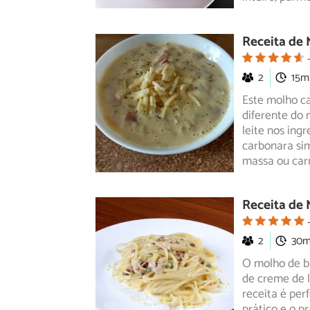
Receita de 
2
15m
Este molho c
diferente do 
leite nos
ingr
carbonara sim
massa ou car
Receita de
2
30
O molho de b
de creme de l
receita
é perf
prático e o p