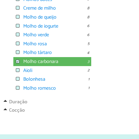
Creme de milho
8
Molho de queijo
8
Molho de iogurte
6
Molho verde
6
Molho rosa
5
Molho tártaro
4
Molho carbonara
3
Aioli
2
Bolonhesa
1
Molho romesco
1
Duração
Cocção