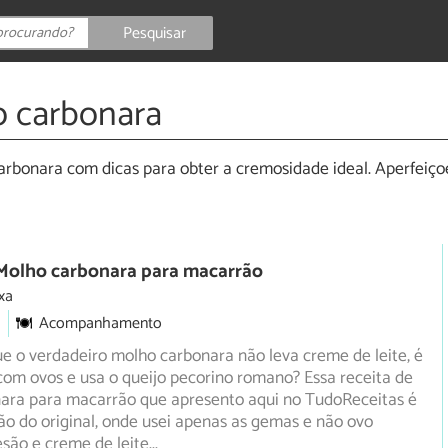
Pesquisar
o carbonara
rbonara com dicas para obter a cremosidade ideal. Aperfeiço
 Molho carbonara para macarrão
xa
Acompanhamento
e o verdadeiro molho carbonara não leva creme de leite, é
com ovos e usa o queijo pecorino romano? Essa receita de
ara para macarrão que apresento aqui no TudoReceitas é
o do original, onde usei apenas as gemas e não ovo
esão e creme de leite
...