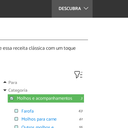
DESCUBRA
e essa receita clássica com um toque
Para
Categoria
Molhos e acompanhamentos
3
Farofa
63
Molhos para carne
61
Outros molhos e
55