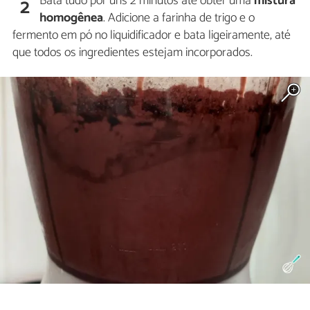
Bata tudo por uns 2 minutos até obter uma
mistura
2
homogênea
. Adicione a farinha de trigo e o
fermento em pó no liquidificador e bata ligeiramente, até
que todos os ingredientes estejam incorporados.