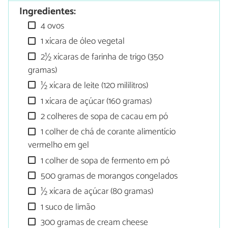
Ingredientes:
4 ovos
1 xícara de óleo vegetal
2½ xícaras de farinha de trigo (350
gramas)
½ xícara de leite (120 mililitros)
1 xícara de açúcar (160 gramas)
2 colheres de sopa de cacau em pó
1 colher de chá de corante alimentício
vermelho em gel
1 colher de sopa de fermento em pó
500 gramas de morangos congelados
½ xícara de açúcar (80 gramas)
1 suco de limão
300 gramas de cream cheese