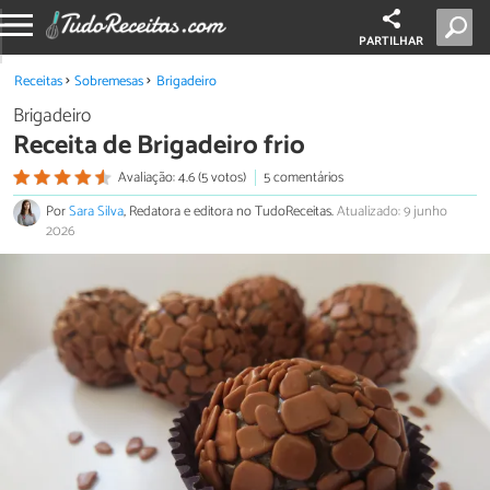
PARTILHAR
Receitas
Sobremesas
Brigadeiro
Brigadeiro
Receita de Brigadeiro frio
Avaliação: 4.6 (5 votos)
5 comentários
Por
Sara Silva
, Redatora e editora no TudoReceitas.
Atualizado: 9 junho
2026