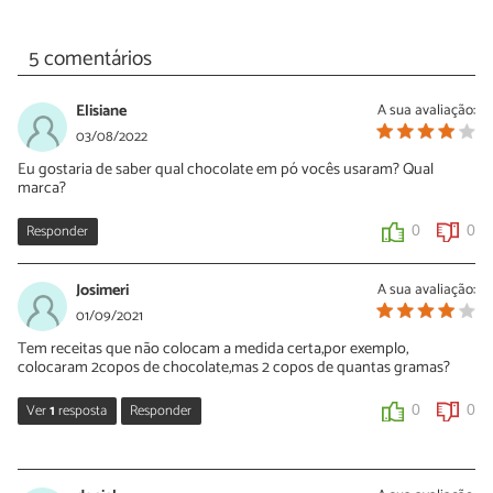
5 comentários
Elisiane
A sua avaliação:
03/08/2022
Eu gostaria de saber qual chocolate em pó vocês usaram? Qual
marca?
Responder
0
0
Josimeri
A sua avaliação:
01/09/2021
Tem receitas que não colocam a medida certa,por exemplo,
colocaram 2copos de chocolate,mas 2 copos de quantas gramas?
Ver
1
resposta
Responder
0
0
Sara Silva
06/09/2021