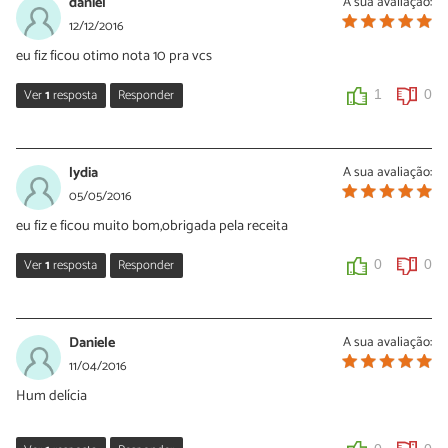
daniel
A sua avaliação:
Oi Josimeri, considere copos de 200 ml como medida padrão.
12/12/2016
eu fiz ficou otimo nota 10 pra vcs
0
0
Ver
1
resposta
Responder
1
0
Nídia Figueira
12/12/2016
lydia
A sua avaliação:
Oi Daniel!
05/05/2016
Que bom que gostou da receita! Continue acompanhando as
eu fiz e ficou muito bom,obrigada pela receita
nossas sugestões :)
Ver
1
resposta
Responder
0
0
0
0
Sara Silva
06/05/2016
Daniele
A sua avaliação:
Que bom saber isso, Lydia! Obrigada e esperamos que continue
11/04/2016
experimentando nossas receitas :)
Hum delícia
0
1