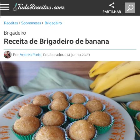
PARTILHAR
Receitas
Sobremesas
Brigadeiro
Brigadeiro
Receita de Brigadeiro de banana
Por
Andréa Porto
, Colaboradora.
14 junho 2023