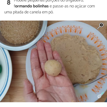
Modele pequenas porções do brigadeiro,
8
f
ormando bolinhas
e passe-as no açúcar com
uma pitada de canela em pó.