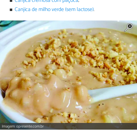
Canjica cremosa com paçoca
;
Canjica de milho verde (sem lactose)
.
Imagem: opresente.com.br