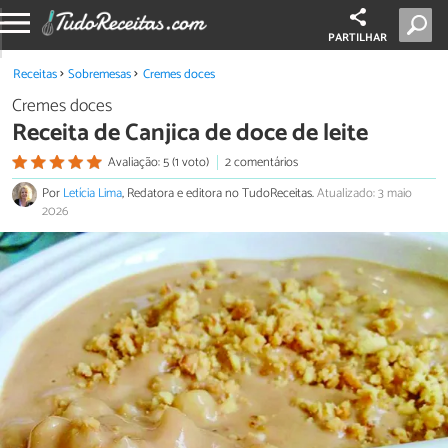
PARTILHAR
Receitas
Sobremesas
Cremes doces
Cremes doces
Receita de Canjica de doce de leite
Avaliação: 5 (1 voto)
2 comentários
Por
Letícia Lima
, Redatora e editora no TudoReceitas.
Atualizado: 3 maio
2026