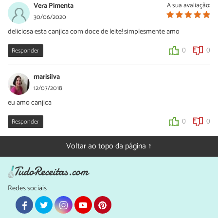
Vera Pimenta
A sua avaliação:
30/06/2020
deliciosa esta canjica com doce de leite! simplesmente amo
Responder
0
0
marisilva
12/07/2018
eu amo canjica
Responder
0
0
Voltar ao topo da página ↑
Redes sociais