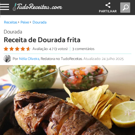
PARTILHAR
Receitas
Peixe
Dourada
Dourada
Receita de Dourada frita
Avaliação: 4.7 (3 votos)
3 comentários
Por
Nélia Oliveira
, Redatora no TudoReceitas.
Atualizado: 24 julho 2025