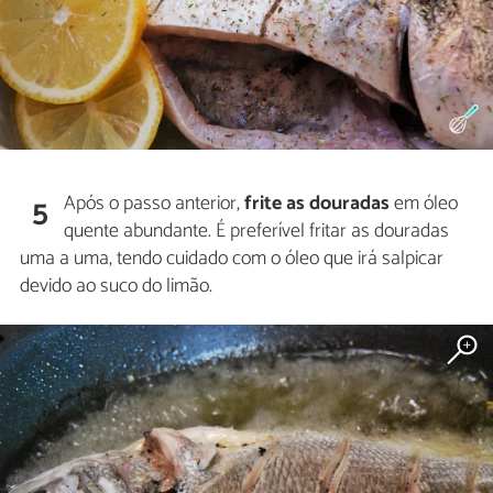
Após o passo anterior,
frite as douradas
em óleo
5
quente abundante. É preferível fritar as douradas
uma a uma, tendo cuidado com o óleo que irá salpicar
devido ao suco do limão.