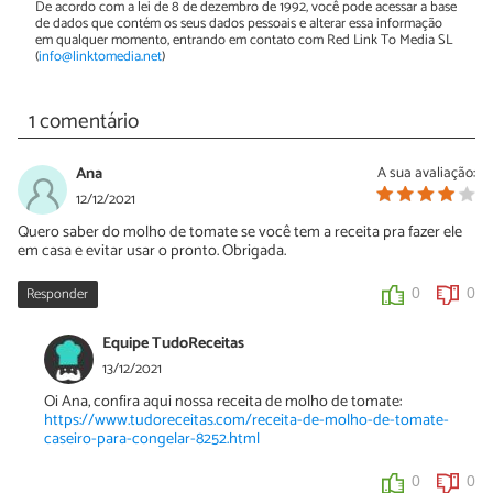
De acordo com a lei de 8 de dezembro de 1992, você pode acessar a base
de dados que contém os seus dados pessoais e alterar essa informação
em qualquer momento, entrando em contato com Red Link To Media SL
(
info@linktomedia.net
)
1 comentário
Ana
A sua avaliação:
12/12/2021
Quero saber do molho de tomate se você tem a receita pra fazer ele
em casa e evitar usar o pronto. Obrigada.
Responder
0
0
Equipe TudoReceitas
13/12/2021
Oi Ana, confira aqui nossa receita de molho de tomate:
https://www.tudoreceitas.com/receita-de-molho-de-tomate-
caseiro-para-congelar-8252.html
0
0