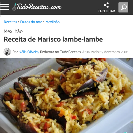
PARTILHAR
Receitas
Frutos do mar
Mexilhão
Mexilhão
Receita de Marisco lambe-lambe
Por
Nélia Oliveira
, Redatora no TudoReceitas.
Atualizado: 19 dezembro 2018