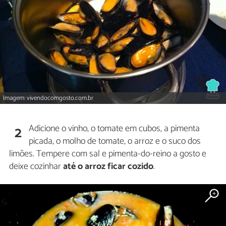
Imagem: vivendocomgosto.com.br
Adicione o vinho, o tomate em cubos, a pimenta
2
picada, o molho de tomate, o arroz e o suco dos
limões. Tempere com sal e pimenta-do-reino a gosto e
deixe cozinhar
até o arroz ficar cozido
.