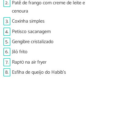
2.
Patê de frango com creme de leite e
cenoura
3.
Coxinha simples
4.
Petisco sacanagem
5.
Gengibre cristalizado
6.
Jiló frito
7.
Rap10 na air fryer
8.
Esfiha de queijo do Habib's