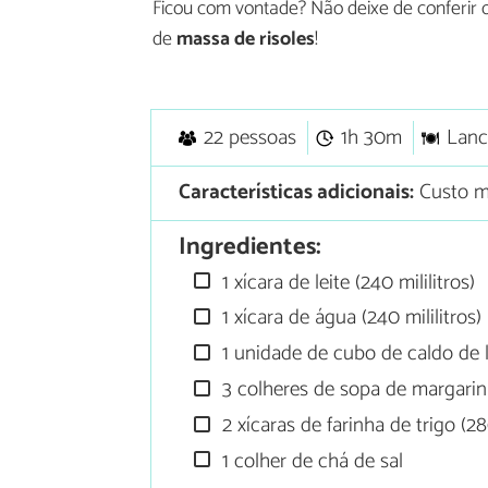
Ficou com vontade? Não deixe de conferir 
de
massa de risoles
!
22 pessoas
1h 30m
Lanc
Características adicionais:
Custo m
Ingredientes:
1 xícara de leite (240 mililitros)
1 xícara de água (240 mililitros)
1 unidade de cubo de caldo de
3 colheres de sopa de margari
2 xícaras de farinha de trigo (2
1 colher de chá de sal