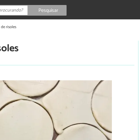
Pesquisar
de risoles
soles