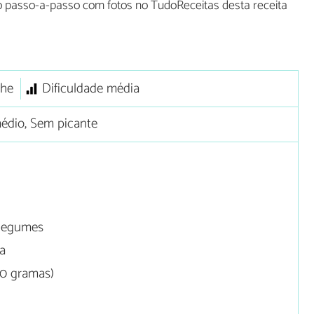
o passo-a-passo com fotos no TudoReceitas desta receita
he
Dificuldade média
édio, Sem picante
 legumes
na
80 gramas)