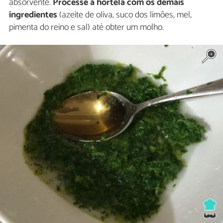
absorvente.
Processe a hortelã com os demais
ingredientes
(azeite de oliva, suco dos limões, mel,
pimenta do reino e sal) até obter um molho.