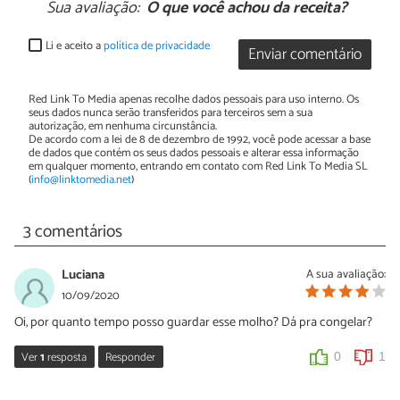
Sua avaliação:
O que você achou da receita?
Li e aceito a
política de privacidade
Enviar comentário
Red Link To Media apenas recolhe dados pessoais para uso interno. Os
seus dados nunca serão transferidos para terceiros sem a sua
autorização, em nenhuma circunstância.
De acordo com a lei de 8 de dezembro de 1992, você pode acessar a base
de dados que contém os seus dados pessoais e alterar essa informação
em qualquer momento, entrando em contato com Red Link To Media SL
(
info@linktomedia.net
)
3 comentários
Luciana
A sua avaliação:
10/09/2020
Oi, por quanto tempo posso guardar esse molho? Dá pra congelar?
Ver
1
resposta
Responder
0
1
Sara Silva