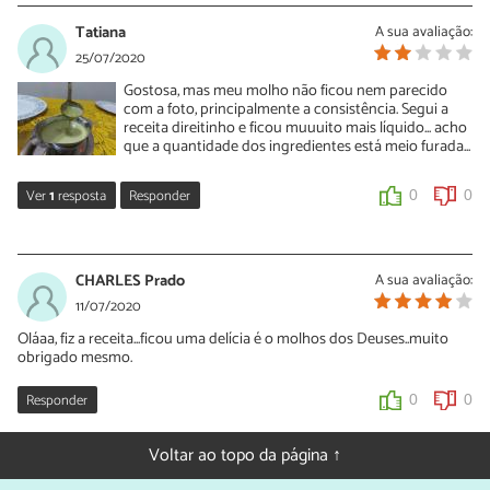
11/09/2020
Tatiana
A sua avaliação:
Oi Luciana, reserve este molho na geladeira por até 5 dias. Poderá
25/07/2020
congelar por até 3 meses. Experimente e conte o que você achou!
Gostosa, mas meu molho não ficou nem parecido
com a foto, principalmente a consistência. Segui a
0
0
receita direitinho e ficou muuuito mais líquido... acho
que a quantidade dos ingredientes está meio furada...
Ver
1
resposta
Responder
0
0
Sara Silva
27/07/2020
CHARLES Prado
A sua avaliação:
Oi Tatiana, a consistência desse molho é meio líquida mesmo. Se
11/07/2020
preferir um molho mais consistente, da próxima vez coloque mais
Oláaa, fiz a receita...ficou uma delícia é o molhos dos Deuses..muito
hortelã e menos suco de limão.
obrigado mesmo.
0
0
Responder
0
0
Voltar ao topo da página ↑