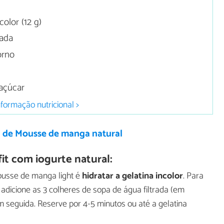
olor (12 g)
rada
orno
 açúcar
nformação nutricional >
a de Mousse de manga natural
t com iogurte natural:
ousse de manga light é
hidratar a gelatina incolor
. Para
 adicione as 3 colheres de sopa de água filtrada (em
 seguida. Reserve por 4-5 minutos ou até a gelatina