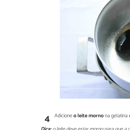
4
Adicione
o leite morno
na gelatina 
Dica:
o leite deve estar morno para que a ge