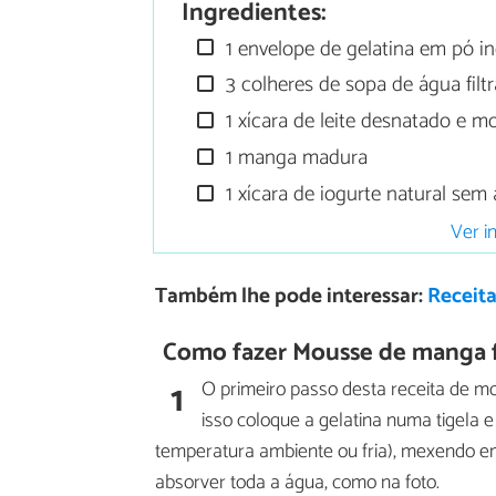
Ingredientes:
1 envelope de gelatina em pó inc
3 colheres de sopa de água filt
1 xícara de leite desnatado e m
1 manga madura
1 xícara de iogurte natural sem
Ver i
Também lhe pode interessar:
Receit
Como fazer Mousse de manga fi
1
O primeiro passo desta receita de m
isso coloque a gelatina numa tigela e
temperatura ambiente ou fria), mexendo em
absorver toda a água, como na foto.