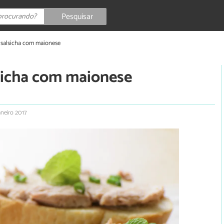
Pesquisar
e salsicha com maionese
lsicha com maionese
aneiro 2017