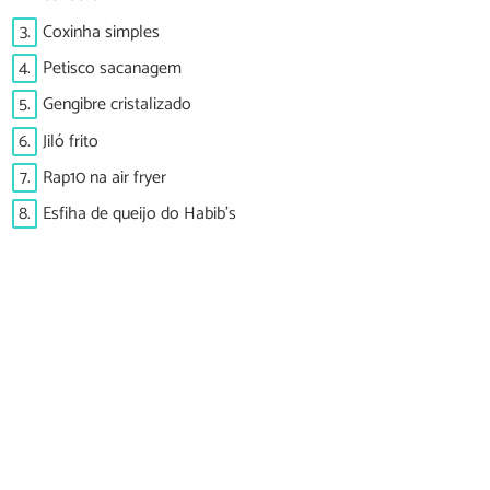
3.
Coxinha simples
4.
Petisco sacanagem
5.
Gengibre cristalizado
6.
Jiló frito
7.
Rap10 na air fryer
8.
Esfiha de queijo do Habib's