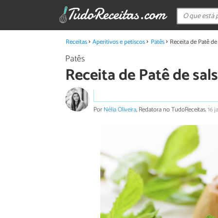
Receitas
Aperitivos e petiscos
Patês
Receita de Patê d
Patês
Receita de Patê de sa
Por
Nélia Oliveira
, Redatora no TudoReceitas.
16 j