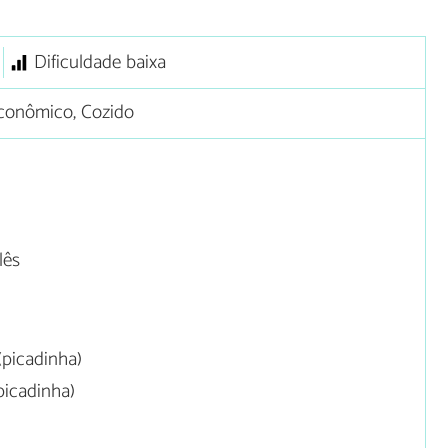
Dificuldade baixa
conômico, Cozido
lês
(picadinha)
picadinha)