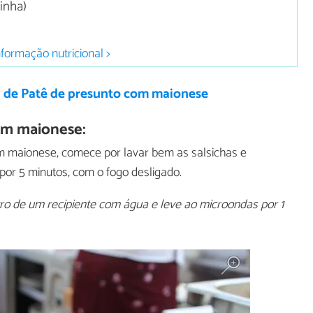
inha)
nformação nutricional >
a de Patê de presunto com maionese
om maionese:
om maionese, comece por lavar bem as salsichas e
por 5 minutos, com o fogo desligado.
tro de um recipiente com água e leve ao microondas por 1