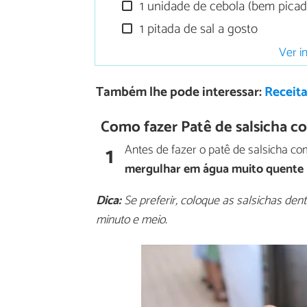
1 unidade de cebola (bem picad
1 pitada de sal a gosto
Ver i
Também lhe pode interessar:
Receit
Como fazer Patê de salsicha c
1
Antes de fazer o patê de salsicha c
mergulhar em água muito quente
Dica:
Se preferir, coloque as salsichas den
minuto e meio.