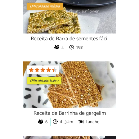
Dificuldade média
Receita de Barra de sementes fácil
4
15m
Dificuldade baixa
Receita de Barrinha de gergelim
6
1h 30m
Lanche