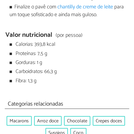
Finalize o pavê com
chantilly de creme de leite
para
um toque sofisticado e ainda mais guloso.
Valor nutricional
(por pessoa)
Calorias: 393,8 kcal
Proteínas: 7,5 g
Gorduras: 1 g
Carboidratos: 66,3 g
Fibra: 1,3 g
Categorias relacionadas
Macarons
Arroz doce
Chocolate
Crepes doces
Suspiros
Coco