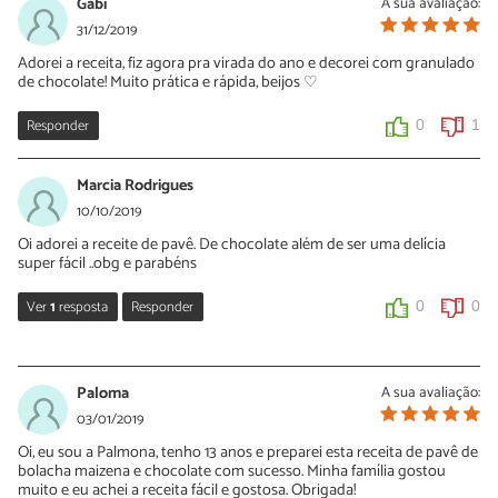
Gabi
A sua avaliação:
31/12/2019
Adorei a receita, fiz agora pra virada do ano e decorei com granulado
de chocolate! Muito prática e rápida, beijos ♡
Responder
0
1
Marcia Rodrigues
10/10/2019
Oi adorei a receite de pavê. De chocolate além de ser uma delícia
super fácil ..obg e parabéns
Ver
1
resposta
Responder
0
0
Sara Silva
11/10/2019
Paloma
A sua avaliação:
Oi Marcia, que bom que você gostou! Obrigada pelo seu
03/01/2019
comentário e continue dizendo o que você acha das nossas
Oi, eu sou a Palmona, tenho 13 anos e preparei esta receita de pavê de
receitas.
bolacha maizena e chocolate com sucesso. Minha família gostou
muito e eu achei a receita fácil e gostosa. Obrigada!
0
0