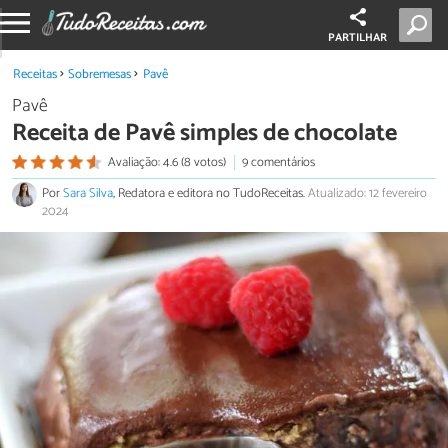
PARTILHAR
Receitas
Sobremesas
Pavê
Pavê
Receita de Pavê simples de chocolate
Avaliação: 4.6 (8 votos)
9 comentários
Por
Sara Silva
, Redatora e editora no TudoReceitas.
Atualizado: 12 fevereiro
2024