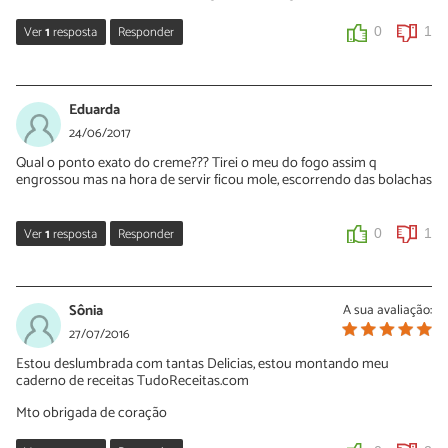
Ver
1
resposta
Responder
0
1
Sara Silva
03/01/2019
Eduarda
Oi Paloma, que bom que você gostou da nossa receita de pavê de
24/06/2017
chocolate! Obrigada pelo seu comentário e continue preparando
Qual o ponto exato do creme??? Tirei o meu do fogo assim q
nossas receitas de sobremesa 🙂
engrossou mas na hora de servir ficou mole, escorrendo das bolachas
0
0
Ver
1
resposta
Responder
0
1
Nélia Oliveira
26/06/2017
Sônia
A sua avaliação:
Oi Eduarda. Deve cozinhar até atingir o "ponto estrada". Boas
27/07/2016
receitas ;)
Estou deslumbrada com tantas Delicias, estou montando meu
caderno de receitas TudoReceitas.com
0
0
Mto obrigada de coração