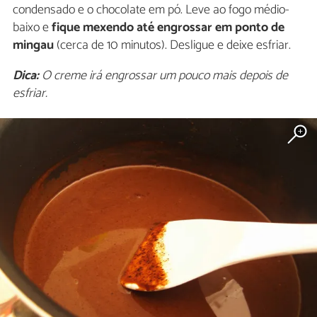
condensado e o chocolate em pó. Leve ao fogo médio-
baixo e
fique mexendo até engrossar em ponto de
mingau
(cerca de 10 minutos). Desligue e deixe esfriar.
Dica:
O creme irá engrossar um pouco mais depois de
esfriar.