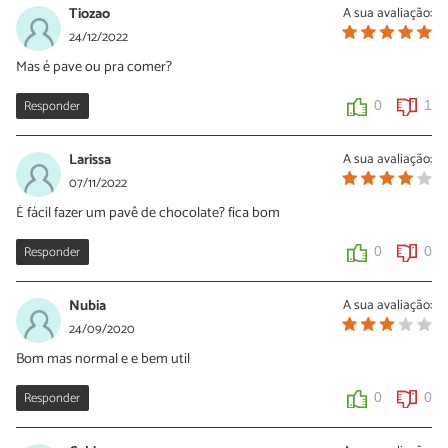
Tiozao
A sua avaliação:
24/12/2022
Mas é pave ou pra comer?
Responder
0
1
Larissa
A sua avaliação:
07/11/2022
É fácil fazer um pavê de chocolate? fica bom
Responder
0
0
Nubia
A sua avaliação:
24/09/2020
Bom mas normal e e bem util
Responder
0
0