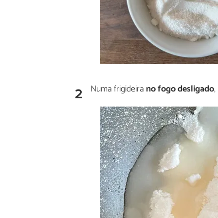
2
Numa frigideira
no fogo desligado
,