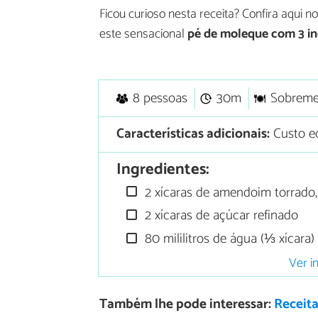
Ficou curioso nesta receita? Confira aqui
este sensacional
pé de moleque com 3 in
8 pessoas
30m
Sobreme
Características adicionais:
Custo ec
Ingredientes:
2 xícaras de amendoim torrado,
2 xícaras de açúcar refinado
80 mililitros de água (⅓ xícara)
Ver i
Também lhe pode interessar:
Receita