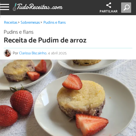
PARTILHAR
Receitas
Sobremesas
Pudins e flans
Pudins e flans
Receita de Pudim de arroz
Por
Clarissa Biscainho
.
4 abril 2025